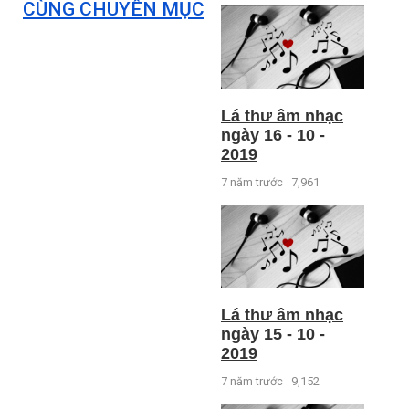
CÙNG CHUYÊN MỤC
Lá thư âm nhạc
ngày 16 - 10 -
2019
7 năm trước
7,961
Lá thư âm nhạc
ngày 15 - 10 -
2019
7 năm trước
9,152