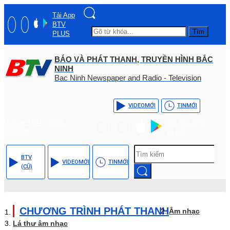
Tải App
BTV
Tìm
PLUS
BÁO VÀ PHÁT THANH, TRUYỀN HÌNH BẮC
NINH
Bac Ninh Newspaper and Radio - Television
VIDEO
MỚI
TIN
MỚI
Hotline: (+84) - 0204 -
Tải App BTV
3555568
PLUS
BTV
VIDEO
MỚI
TIN
MỚI
(CŨ)
CHƯƠNG TRÌNH PHÁT THANH
Âm nhạc
Lá thư âm nhạc