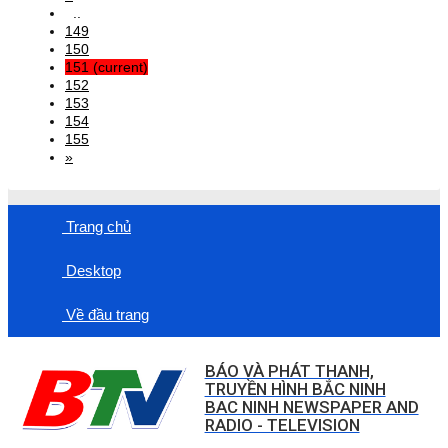
..
149
150
151
(current)
152
153
154
155
»
Trang chủ
Desktop
Về đầu trang
BÁO VÀ PHÁT THANH,
TRUYỀN HÌNH BẮC NINH
BAC NINH NEWSPAPER AND
RADIO - TELEVISION