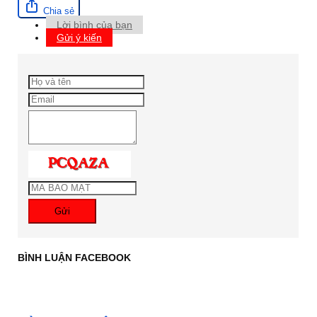
Chia sẻ
Lời bình của bạn
Gửi ý kiến
Gửi
BÌNH LUẬN FACEBOOK