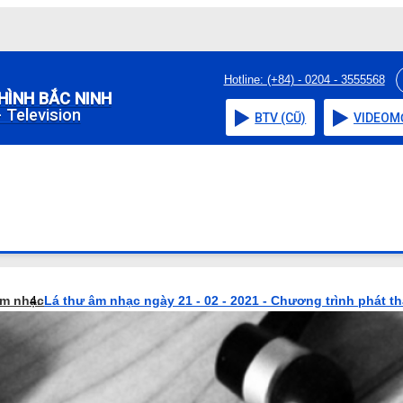
Hotline: (+84) - 0204 - 3555568
HÌNH BẮC NINH
 Television
BTV (CŨ)
VIDEO
M
âm nhạc
Lá thư âm nhạc ngày 21 - 02 - 2021 - Chương trình phát t