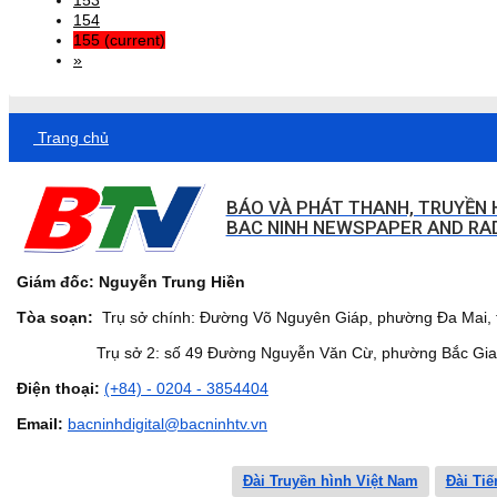
154
155
(current)
»
Trang chủ
BÁO VÀ PHÁT THANH, TRUYỀN 
BAC NINH NEWSPAPER AND RAD
Giám đốc: Nguyễn Trung Hiền
Tòa soạn:
Trụ sở chính: Đường Võ Nguyên Giáp, phường Đa Mai, t
Trụ sở 2: số 49 Đường Nguyễn Văn Cừ, phường Bắc Giang,
Điện thoại:
(+84) - 0204 - 3854404
Email:
bacninhdigital@bacninhtv.vn
Đài Truyền hình Việt Nam
Đài Tiế