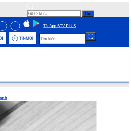
Tìm
Tải App BTV PLUS
ỚI
TIN
MỚI
hanh