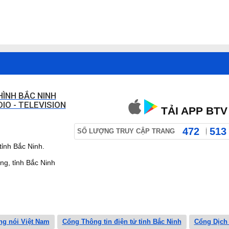
HÌNH BẮC NINH
IO - TELEVISION
TẢI APP BTV
472
513
SỐ LƯỢNG TRUY CẬP TRANG
ỉnh Bắc Ninh.
 tỉnh Bắc Ninh
ng nói Việt Nam
Cổng Thông tin điện tử tỉnh Bắc Ninh
Cổng Dịch