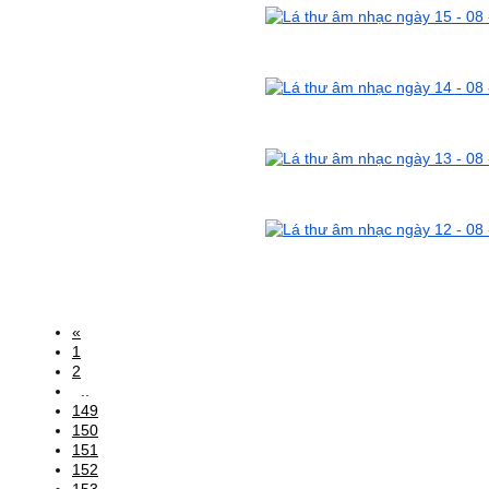
«
1
2
..
149
150
151
152
153