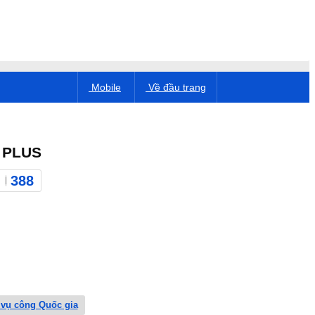
Mobile
Về đầu trang
 PLUS
388
 vụ công Quốc gia