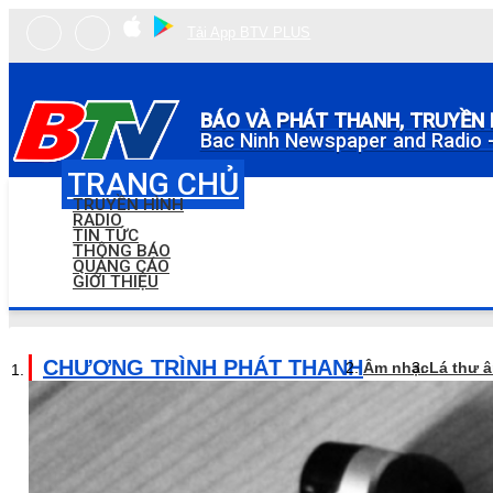
Tải App BTV PLUS
BÁO VÀ PHÁT THANH, TRUYỀN 
Bac Ninh Newspaper and Radio -
TRANG CHỦ
TRUYỀN HÌNH
RADIO
TIN TỨC
THÔNG BÁO
QUẢNG CÁO
GIỚI THIỆU
CHƯƠNG TRÌNH PHÁT THANH
Âm nhạc
Lá thư 