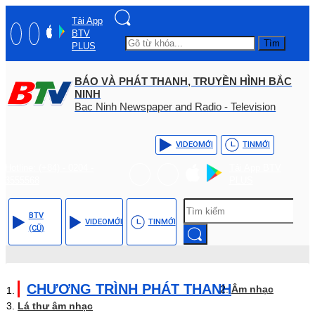
Tải App
BTV
Tìm
PLUS
BÁO VÀ PHÁT THANH, TRUYỀN HÌNH BẮC
NINH
Bac Ninh Newspaper and Radio - Television
VIDEO
MỚI
TIN
MỚI
Hotline: (+84) - 0204 -
Tải App BTV
3555568
PLUS
BTV
VIDEO
MỚI
TIN
MỚI
(CŨ)
CHƯƠNG TRÌNH PHÁT THANH
Âm nhạc
Lá thư âm nhạc