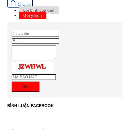
Chia sẻ
Lời bình của bạn
Gửi ý kiến
Gửi
BÌNH LUẬN FACEBOOK