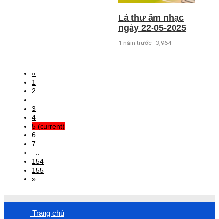
Lá thư âm nhạc
ngày 22-05-2025
1 năm trước
3,964
«
1
2
...
3
4
5
(current)
6
7
..
154
155
»
Trang chủ