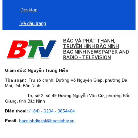
Desktop
Về đầu trang
BÁO VÀ PHÁT THANH,
TRUYỀN HÌNH BẮC NINH
BAC NINH NEWSPAPER AND
RADIO - TELEVISION
Giám đốc: Nguyễn Trung Hiền
Tòa soạn:
Trụ sở chính: Đường Võ Nguyên Giáp, phường Đa
Mai, tỉnh Bắc Ninh.
Trụ sở 2: số 49 Đường Nguyễn Văn Cừ, phường Bắc
Giang, tỉnh Bắc Ninh
Điện thoại:
(+84) - 0204 - 3854404
Email:
bacninhdigital@bacninhtv.vn