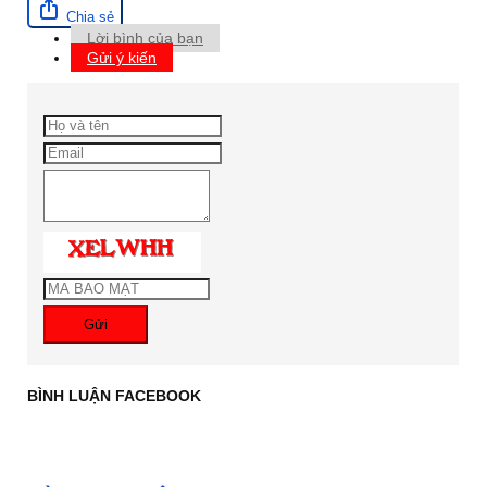
Chia sẻ
Lời bình của bạn
Gửi ý kiến
Gửi
BÌNH LUẬN FACEBOOK