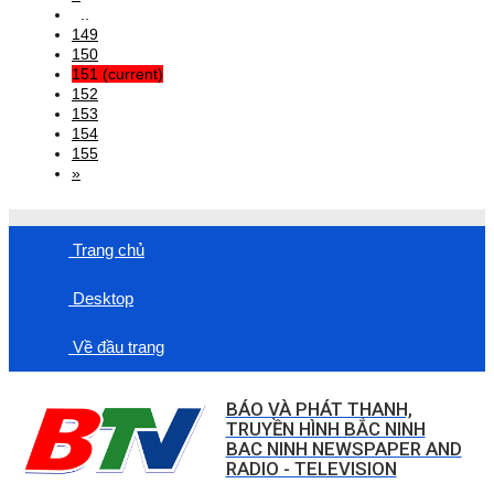
..
149
150
151
(current)
152
153
154
155
»
Trang chủ
Desktop
Về đầu trang
BÁO VÀ PHÁT THANH,
TRUYỀN HÌNH BẮC NINH
BAC NINH NEWSPAPER AND
RADIO - TELEVISION