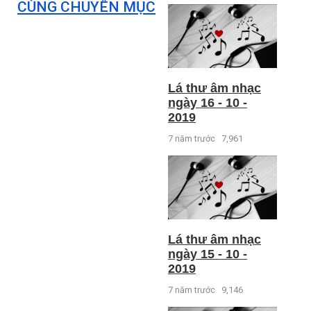
CÙNG CHUYÊN MỤC
Lá thư âm nhạc
ngày 16 - 10 -
2019
7 năm trước
7,961
Lá thư âm nhạc
ngày 15 - 10 -
2019
7 năm trước
9,146