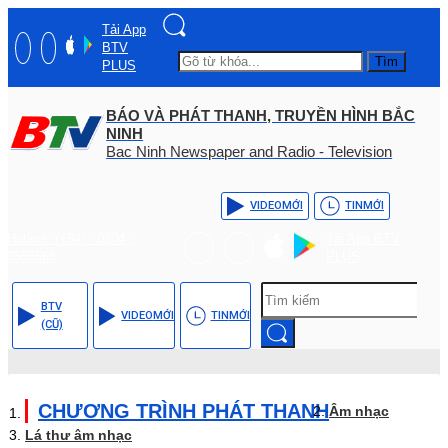
Tải App
BTV
Tìm
PLUS
BÁO VÀ PHÁT THANH, TRUYỀN HÌNH BẮC
NINH
Bac Ninh Newspaper and Radio - Television
VIDEO
MỚI
TIN
MỚI
Hotline: (+84) - 0204 -
Tải App BTV
3555568
PLUS
BTV
VIDEO
MỚI
TIN
MỚI
(CŨ)
CHƯƠNG TRÌNH PHÁT THANH
Âm nhạc
Lá thư âm nhạc