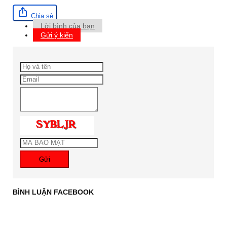
Chia sẻ
Lời bình của bạn
Gửi ý kiến
Gửi
BÌNH LUẬN FACEBOOK