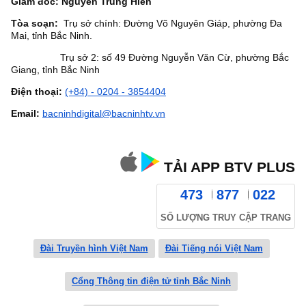
Giám đốc: Nguyễn Trung Hiền
Tòa soạn:
Trụ sở chính: Đường Võ Nguyên Giáp, phường Đa
Mai, tỉnh Bắc Ninh.
Trụ sở 2: số 49 Đường Nguyễn Văn Cừ, phường Bắc
Giang, tỉnh Bắc Ninh
Điện thoại:
(+84) - 0204 - 3854404
Email:
bacninhdigital@bacninhtv.vn
TẢI APP BTV PLUS
473
877
022
SỐ LƯỢNG TRUY CẬP TRANG
Đài Truyền hình Việt Nam
Đài Tiếng nói Việt Nam
Cổng Thông tin điện tử tỉnh Bắc Ninh