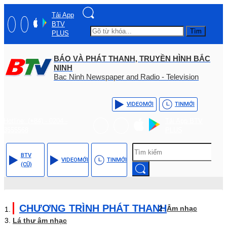
Tải App
BTV
Tìm
PLUS
BÁO VÀ PHÁT THANH, TRUYỀN HÌNH BẮC
NINH
Bac Ninh Newspaper and Radio - Television
VIDEO
MỚI
TIN
MỚI
Hotline: (+84) - 0204 -
Tải App BTV
3555568
PLUS
BTV
VIDEO
MỚI
TIN
MỚI
(CŨ)
CHƯƠNG TRÌNH PHÁT THANH
Âm nhạc
Lá thư âm nhạc