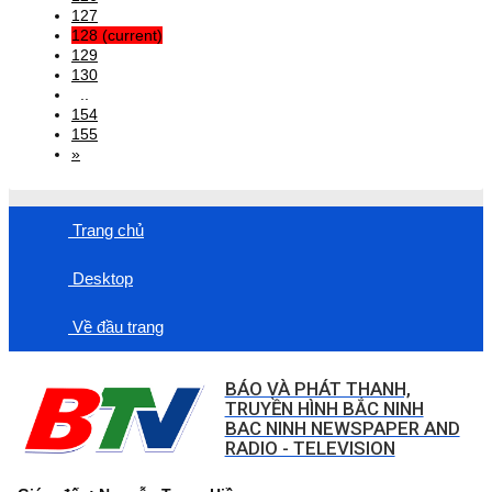
127
128
(current)
129
130
..
154
155
»
Trang chủ
Desktop
Về đầu trang
BÁO VÀ PHÁT THANH,
TRUYỀN HÌNH BẮC NINH
BAC NINH NEWSPAPER AND
RADIO - TELEVISION