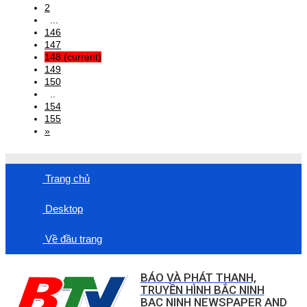
2
...
146
147
148
(current)
149
150
..
154
155
»
Trang chủ
Desktop
Về đầu trang
BÁO VÀ PHÁT THANH,
TRUYỀN HÌNH BẮC NINH
BAC NINH NEWSPAPER AND