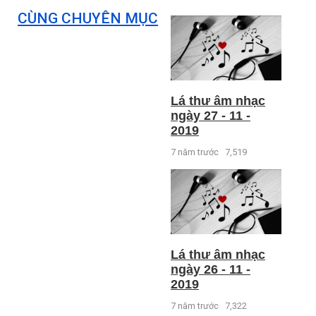
CÙNG CHUYÊN MỤC
Lá thư âm nhạc
ngày 27 - 11 -
2019
7 năm trước
7,519
Lá thư âm nhạc
ngày 26 - 11 -
2019
7 năm trước
7,322