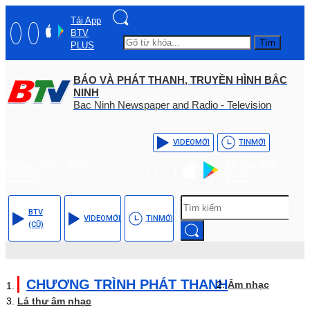
Tải App
BTV
Tìm
PLUS
BÁO VÀ PHÁT THANH, TRUYỀN HÌNH BẮC
NINH
Bac Ninh Newspaper and Radio - Television
VIDEO
MỚI
TIN
MỚI
Hotline: (+84) - 0204 -
Tải App BTV
3555568
PLUS
BTV
VIDEO
MỚI
TIN
MỚI
(CŨ)
CHƯƠNG TRÌNH PHÁT THANH
Âm nhạc
Lá thư âm nhạc