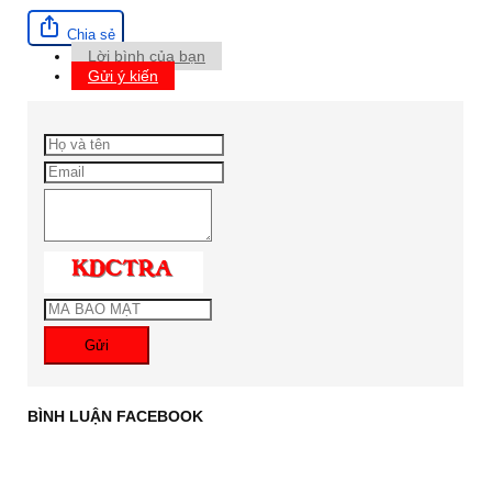
Chia sẻ
Lời bình của bạn
Gửi ý kiến
Gửi
BÌNH LUẬN FACEBOOK