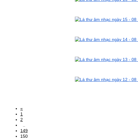
«
1
2
..
149
150