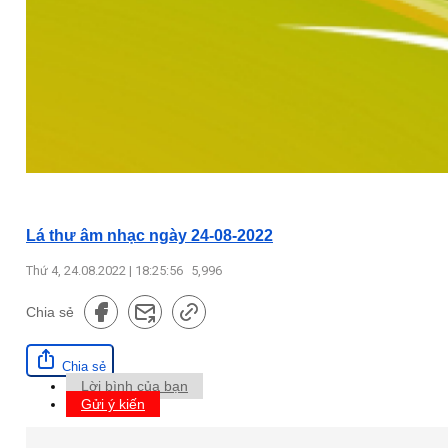
Lá thư âm nhạc ngày 24-08-2022
Thứ 4, 24.08.2022 | 18:25:56
5,996
Chia sẻ
Chia sẻ
Lời bình của bạn
Gửi ý kiến