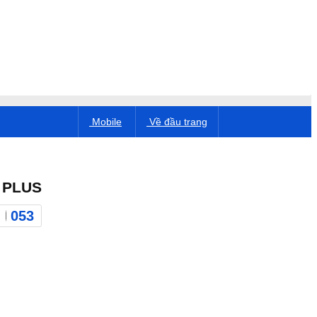
Mobile
Về đầu trang
 PLUS
053