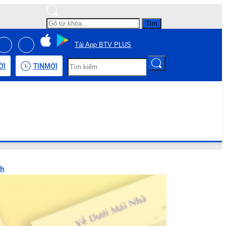
Tìm
Tải App BTV PLUS
ỚI
TIN
MỚI
nh