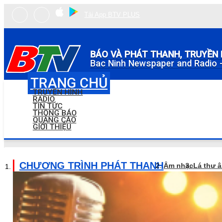
Tải App BTV PLUS
BÁO VÀ PHÁT THANH, TRUYỀN 
Bac Ninh Newspaper and Radio -
TRANG CHỦ
TRUYỀN HÌNH
RADIO
TIN TỨC
THÔNG BÁO
QUẢNG CÁO
GIỚI THIỆU
CHƯƠNG TRÌNH PHÁT THANH
Âm nhạc
Lá thư 