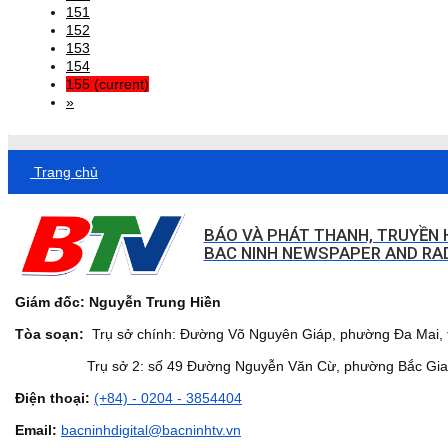
151
152
153
154
155
(current)
»
Trang chủ
BÁO VÀ PHÁT THANH, TRUYỀN 
BAC NINH NEWSPAPER AND RAD
Giám đốc: Nguyễn Trung Hiền
Tòa soạn:
Trụ sở chính: Đường Võ Nguyên Giáp, phường Đa Mai, t
Trụ sở 2: số 49 Đường Nguyễn Văn Cừ, phường Bắc Giang,
Điện thoại:
(+84) - 0204 - 3854404
Email:
bacninhdigital@bacninhtv.vn