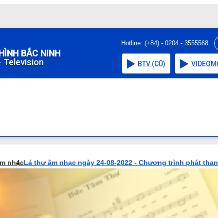
Hotline: (+84) - 0204 - 3555568
HÌNH BẮC NINH
 Television
BTV (CŨ)
VIDEO
M
âm nhạc
Lá thư âm nhạc ngày 24-08-2022 - Chương trình phát tha