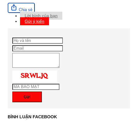
Chia sẻ
Lời bình của bạn
Gửi ý kiến
Gửi
BÌNH LUẬN FACEBOOK