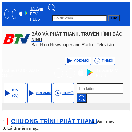
Tải App
BTV
Tìm
PLUS
BÁO VÀ PHÁT THANH, TRUYỀN HÌNH BẮC
NINH
Bac Ninh Newspaper and Radio - Television
VIDEO
MỚI
TIN
MỚI
Hotline: (+84) - 0204 -
Tải App BTV
3555568
PLUS
BTV
VIDEO
MỚI
TIN
MỚI
(CŨ)
CHƯƠNG TRÌNH PHÁT THANH
Âm nhạc
Lá thư âm nhạc