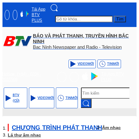
Tải App
BTV
Tìm
PLUS
BÁO VÀ PHÁT THANH, TRUYỀN HÌNH BẮC
NINH
Bac Ninh Newspaper and Radio - Television
VIDEO
MỚI
TIN
MỚI
Hotline: (+84) - 0204 -
Tải App BTV
3555568
PLUS
BTV
VIDEO
MỚI
TIN
MỚI
(CŨ)
CHƯƠNG TRÌNH PHÁT THANH
Âm nhạc
Lá thư âm nhạc