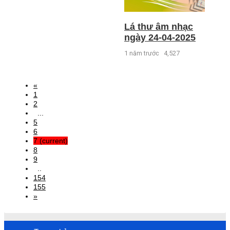
Lá thư âm nhạc
ngày 24-04-2025
1 năm trước
4,527
«
1
2
...
5
6
7
(current)
8
9
..
154
155
»