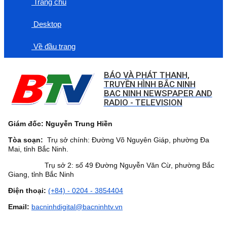
Trang chủ
Desktop
Về đầu trang
BÁO VÀ PHÁT THANH,
TRUYỀN HÌNH BẮC NINH
BAC NINH NEWSPAPER AND
RADIO - TELEVISION
Giám đốc: Nguyễn Trung Hiền
Tòa soạn:
Trụ sở chính: Đường Võ Nguyên Giáp, phường Đa
Mai, tỉnh Bắc Ninh.
Trụ sở 2: số 49 Đường Nguyễn Văn Cừ, phường Bắc
Giang, tỉnh Bắc Ninh
Điện thoại:
(+84) - 0204 - 3854404
Email:
bacninhdigital@bacninhtv.vn