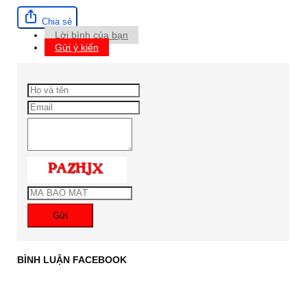
Chia sẻ
Lời bình của bạn
Gửi ý kiến
Gửi
BÌNH LUẬN FACEBOOK