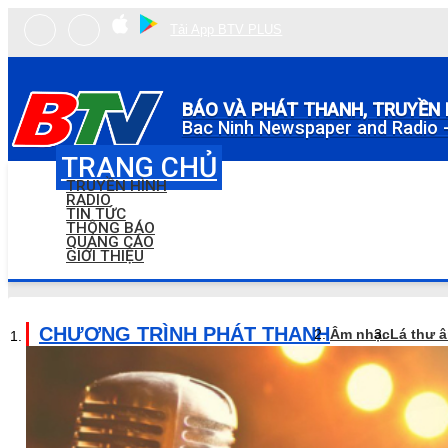
Tải App BTV PLUS
BÁO VÀ PHÁT THANH, TRUYỀN 
Bac Ninh Newspaper and Radio -
TRANG CHỦ
TRUYỀN HÌNH
RADIO
TIN TỨC
THÔNG BÁO
QUẢNG CÁO
GIỚI THIỆU
CHƯƠNG TRÌNH PHÁT THANH
Âm nhạc
Lá thư 