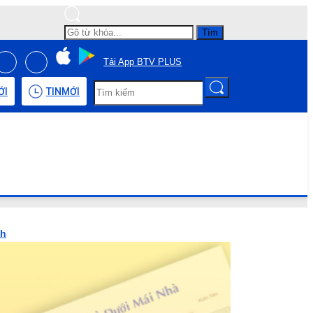
Tìm
Tải App BTV PLUS
ỚI
TIN
MỚI
nh