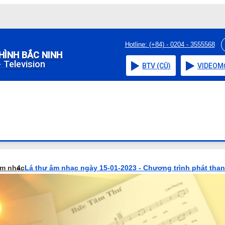
Hotline: (+84) - 0204 - 3555568
HÌNH BẮC NINH
 Television
BTV (CŨ)
VIDEO
M
âm nhạc
Lá thư âm nhạc ngày 15-01-2023 - Chương trình phát tha