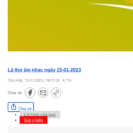
Lá thư âm nhạc ngày 15-01-2023
Chủ nhật, 15.01.2023 | 18:01:26
4,710
Chia sẻ
Chia sẻ
Lời bình của bạn
Gửi ý kiến