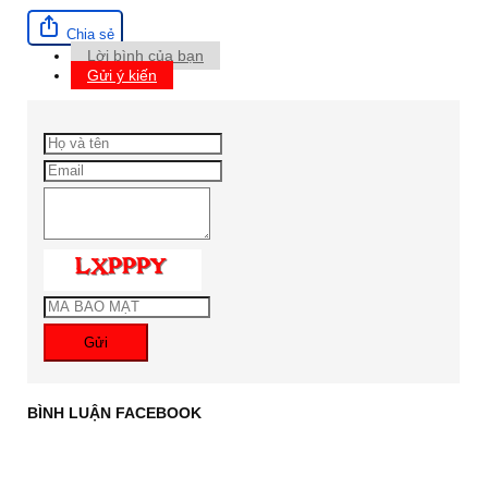
Chia sẻ
Lời bình của bạn
Gửi ý kiến
Gửi
BÌNH LUẬN FACEBOOK