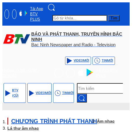
Tải App
BTV
Tìm
PLUS
BÁO VÀ PHÁT THANH, TRUYỀN HÌNH BẮC
NINH
Bac Ninh Newspaper and Radio - Television
VIDEO
MỚI
TIN
MỚI
Hotline: (+84) - 0204 -
Tải App BTV
3555568
PLUS
BTV
VIDEO
MỚI
TIN
MỚI
(CŨ)
CHƯƠNG TRÌNH PHÁT THANH
Âm nhạc
Lá thư âm nhạc