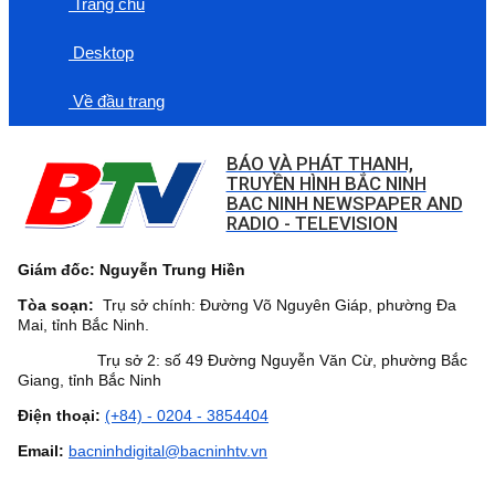
Trang chủ
Desktop
Về đầu trang
BÁO VÀ PHÁT THANH,
TRUYỀN HÌNH BẮC NINH
BAC NINH NEWSPAPER AND
RADIO - TELEVISION
Giám đốc: Nguyễn Trung Hiền
Tòa soạn:
Trụ sở chính: Đường Võ Nguyên Giáp, phường Đa
Mai, tỉnh Bắc Ninh.
Trụ sở 2: số 49 Đường Nguyễn Văn Cừ, phường Bắc
Giang, tỉnh Bắc Ninh
Điện thoại:
(+84) - 0204 - 3854404
Email:
bacninhdigital@bacninhtv.vn