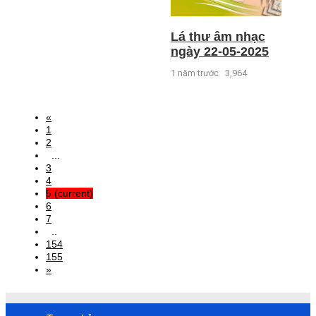
Lá thư âm nhạc
ngày 22-05-2025
1 năm trước
3,964
«
1
2
...
3
4
5
(current)
6
7
..
154
155
»