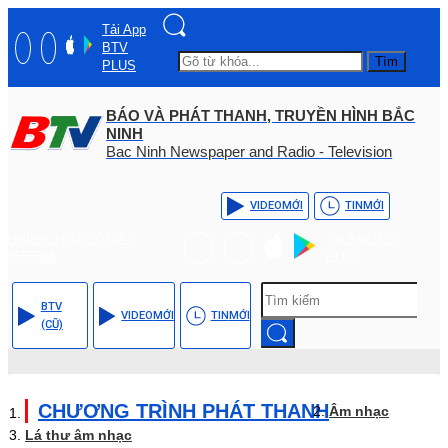
Tải App
BTV
Tìm
PLUS
BÁO VÀ PHÁT THANH, TRUYỀN HÌNH BẮC
NINH
Bac Ninh Newspaper and Radio - Television
VIDEO
MỚI
TIN
MỚI
Hotline: (+84) - 0204 -
Tải App BTV
3555568
PLUS
BTV
VIDEO
MỚI
TIN
MỚI
(CŨ)
CHƯƠNG TRÌNH PHÁT THANH
Âm nhạc
Lá thư âm nhạc