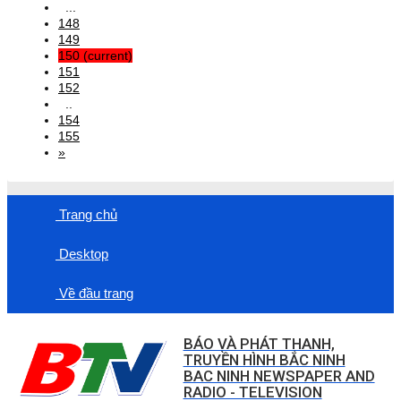
...
148
149
150
(current)
151
152
..
154
155
»
Trang chủ
Desktop
Về đầu trang
BÁO VÀ PHÁT THANH,
TRUYỀN HÌNH BẮC NINH
BAC NINH NEWSPAPER AND
RADIO - TELEVISION