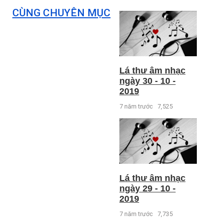
CÙNG CHUYÊN MỤC
Lá thư âm nhạc
ngày 30 - 10 -
2019
7 năm trước
7,525
Lá thư âm nhạc
ngày 29 - 10 -
2019
7 năm trước
7,735