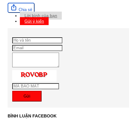
Chia sẻ
Lời bình của bạn
Gửi ý kiến
Gửi
BÌNH LUẬN FACEBOOK