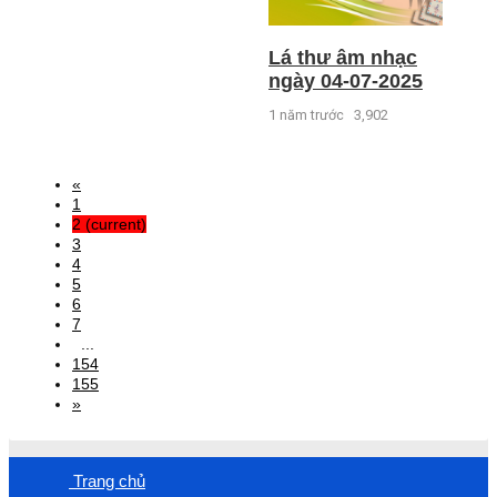
Lá thư âm nhạc
ngày 04-07-2025
1 năm trước
3,902
«
1
2
(current)
3
4
5
6
7
...
154
155
»
Trang chủ