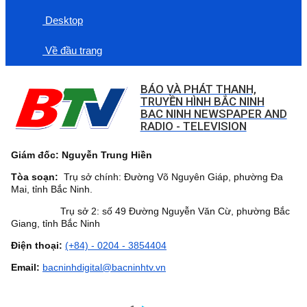
Desktop
Về đầu trang
BÁO VÀ PHÁT THANH,
TRUYỀN HÌNH BẮC NINH
BAC NINH NEWSPAPER AND
RADIO - TELEVISION
Giám đốc: Nguyễn Trung Hiền
Tòa soạn:
Trụ sở chính: Đường Võ Nguyên Giáp, phường Đa
Mai, tỉnh Bắc Ninh.
Trụ sở 2: số 49 Đường Nguyễn Văn Cừ, phường Bắc
Giang, tỉnh Bắc Ninh
Điện thoại:
(+84) - 0204 - 3854404
Email:
bacninhdigital@bacninhtv.vn