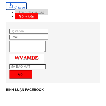
Chia sẻ
Lời bình của bạn
Gửi ý kiến
Gửi
BÌNH LUẬN FACEBOOK