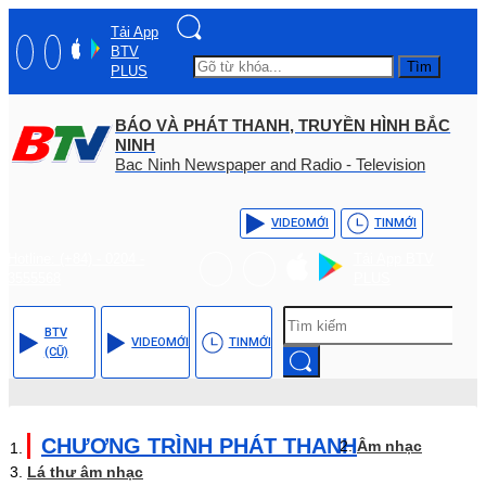
Tải App
BTV
Tìm
PLUS
BÁO VÀ PHÁT THANH, TRUYỀN HÌNH BẮC
NINH
Bac Ninh Newspaper and Radio - Television
VIDEO
MỚI
TIN
MỚI
Hotline: (+84) - 0204 -
Tải App BTV
3555568
PLUS
BTV
VIDEO
MỚI
TIN
MỚI
(CŨ)
CHƯƠNG TRÌNH PHÁT THANH
Âm nhạc
Lá thư âm nhạc