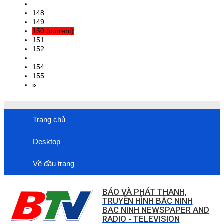
...
148
149
150
(current)
151
152
..
154
155
»
Trang chủ
Desktop
Về đầu trang
BÁO VÀ PHÁT THANH,
TRUYỀN HÌNH BẮC NINH
BAC NINH NEWSPAPER AND
RADIO - TELEVISION