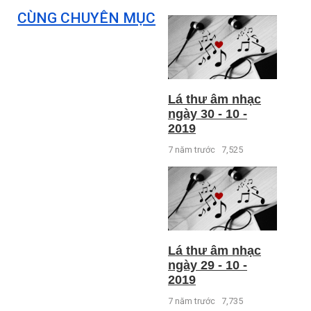
CÙNG CHUYÊN MỤC
Lá thư âm nhạc
ngày 30 - 10 -
2019
7 năm trước
7,525
Lá thư âm nhạc
ngày 29 - 10 -
2019
7 năm trước
7,735