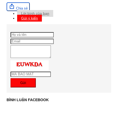
Chia sẻ
Lời bình của bạn
Gửi ý kiến
Gửi
BÌNH LUẬN FACEBOOK