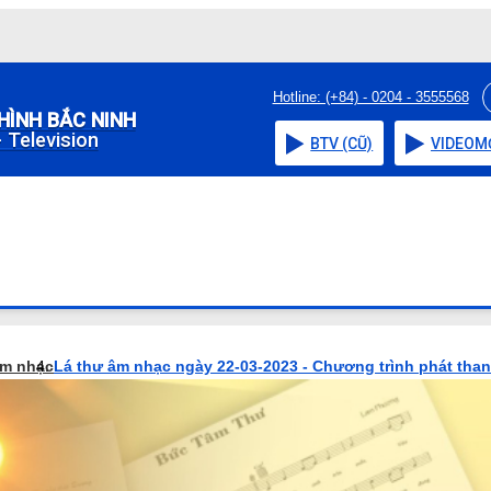
Hotline: (+84) - 0204 - 3555568
HÌNH BẮC NINH
 Television
BTV (CŨ)
VIDEO
M
âm nhạc
Lá thư âm nhạc ngày 22-03-2023 - Chương trình phát tha