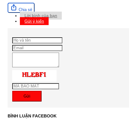
Chia sẻ
Lời bình của bạn
Gửi ý kiến
Gửi
BÌNH LUẬN FACEBOOK