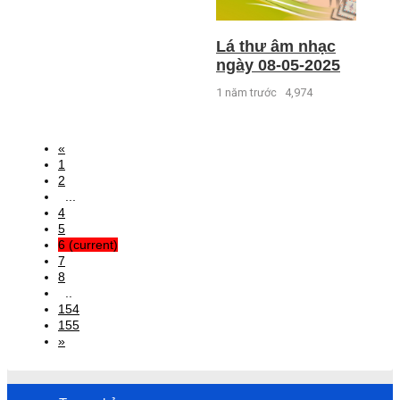
Lá thư âm nhạc
ngày 08-05-2025
1 năm trước
4,974
«
1
2
...
4
5
6
(current)
7
8
..
154
155
»