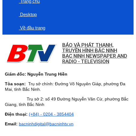
Trang chủ
Desktop
Về đầu trang
BÁO VÀ PHÁT THANH,
TRUYỀN HÌNH BẮC NINH
BAC NINH NEWSPAPER AND
RADIO - TELEVISION
Giám đốc: Nguyễn Trung Hiền
Tòa soạn:
Trụ sở chính: Đường Võ Nguyên Giáp, phường Đa
Mai, tỉnh Bắc Ninh.
Trụ sở 2: số 49 Đường Nguyễn Văn Cừ, phường Bắc
Giang, tỉnh Bắc Ninh
Điện thoại:
(+84) - 0204 - 3854404
Email:
bacninhdigital@bacninhtv.vn