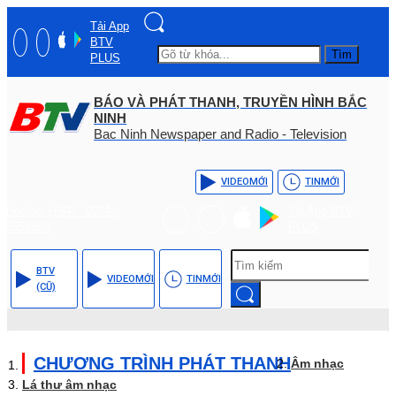
Tải App
BTV
Tìm
PLUS
BÁO VÀ PHÁT THANH, TRUYỀN HÌNH BẮC
NINH
Bac Ninh Newspaper and Radio - Television
VIDEO
MỚI
TIN
MỚI
Hotline: (+84) - 0204 -
Tải App BTV
3555568
PLUS
BTV
VIDEO
MỚI
TIN
MỚI
(CŨ)
CHƯƠNG TRÌNH PHÁT THANH
Âm nhạc
Lá thư âm nhạc