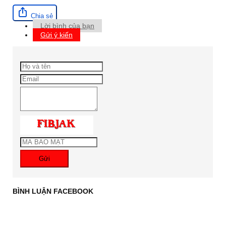
Chia sẻ
Lời bình của bạn
Gửi ý kiến
Gửi
BÌNH LUẬN FACEBOOK