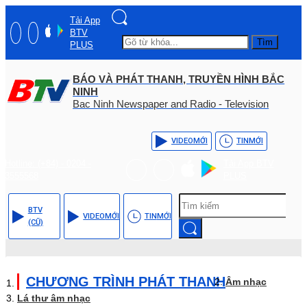
Tải App
BTV
Tìm
PLUS
BÁO VÀ PHÁT THANH, TRUYỀN HÌNH BẮC
NINH
Bac Ninh Newspaper and Radio - Television
VIDEO
MỚI
TIN
MỚI
Hotline: (+84) - 0204 -
Tải App BTV
3555568
PLUS
BTV
VIDEO
MỚI
TIN
MỚI
(CŨ)
CHƯƠNG TRÌNH PHÁT THANH
Âm nhạc
Lá thư âm nhạc