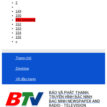
2
..
149
150
151
(current)
152
153
154
155
»
Trang chủ
Desktop
Về đầu trang
BÁO VÀ PHÁT THANH,
TRUYỀN HÌNH BẮC NINH
BAC NINH NEWSPAPER AND
RADIO - TELEVISION