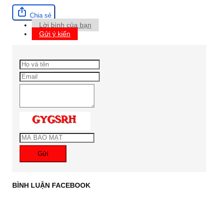
Chia sẻ
Lời bình của bạn
Gửi ý kiến
Gửi
BÌNH LUẬN FACEBOOK