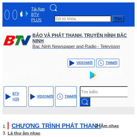
Tải App
BTV
Tìm
PLUS
BÁO VÀ PHÁT THANH, TRUYỀN HÌNH BẮC
NINH
Bac Ninh Newspaper and Radio - Television
VIDEO
MỚI
TIN
MỚI
Hotline: (+84) - 0204 -
Tải App BTV
3555568
PLUS
BTV
VIDEO
MỚI
TIN
MỚI
(CŨ)
CHƯƠNG TRÌNH PHÁT THANH
Âm nhạc
Lá thư âm nhạc