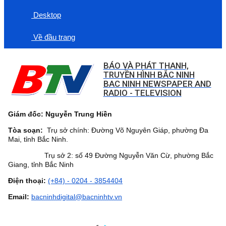
Desktop
Về đầu trang
BÁO VÀ PHÁT THANH,
TRUYỀN HÌNH BẮC NINH
BAC NINH NEWSPAPER AND
RADIO - TELEVISION
Giám đốc: Nguyễn Trung Hiền
Tòa soạn:
Trụ sở chính: Đường Võ Nguyên Giáp, phường Đa
Mai, tỉnh Bắc Ninh.
Trụ sở 2: số 49 Đường Nguyễn Văn Cừ, phường Bắc
Giang, tỉnh Bắc Ninh
Điện thoại:
(+84) - 0204 - 3854404
Email:
bacninhdigital@bacninhtv.vn