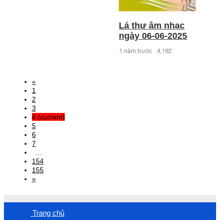
Lá thư âm nhạc
ngày 06-06-2025
1 năm trước
4,182
«
1
2
3
4
(current)
5
6
7
...
154
155
»
Trang chủ