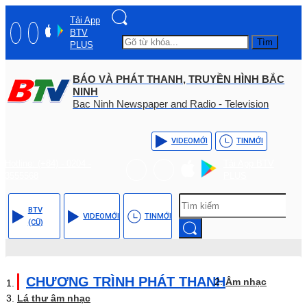
Tải App
BTV
Tìm
PLUS
BÁO VÀ PHÁT THANH, TRUYỀN HÌNH BẮC
NINH
Bac Ninh Newspaper and Radio - Television
VIDEO
MỚI
TIN
MỚI
Hotline: (+84) - 0204 -
Tải App BTV
3555568
PLUS
BTV
VIDEO
MỚI
TIN
MỚI
(CŨ)
CHƯƠNG TRÌNH PHÁT THANH
Âm nhạc
Lá thư âm nhạc