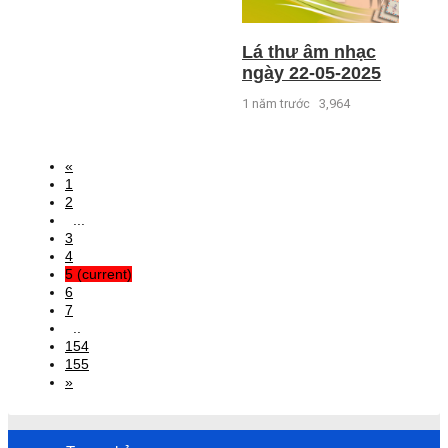
Lá thư âm nhạc
ngày 22-05-2025
1 năm trước
3,964
«
1
2
...
3
4
5
(current)
6
7
..
154
155
»