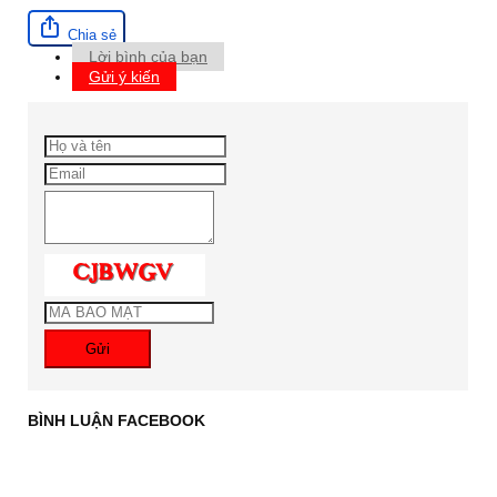
Chia sẻ
Lời bình của bạn
Gửi ý kiến
Gửi
BÌNH LUẬN FACEBOOK