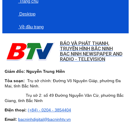
Trang chủ
Desktop
Về đầu trang
BÁO VÀ PHÁT THANH,
TRUYỀN HÌNH BẮC NINH
BAC NINH NEWSPAPER AND
RADIO - TELEVISION
Giám đốc: Nguyễn Trung Hiền
Tòa soạn:
Trụ sở chính: Đường Võ Nguyên Giáp, phường Đa
Mai, tỉnh Bắc Ninh.
Trụ sở 2: số 49 Đường Nguyễn Văn Cừ, phường Bắc
Giang, tỉnh Bắc Ninh
Điện thoại:
(+84) - 0204 - 3854404
Email:
bacninhdigital@bacninhtv.vn