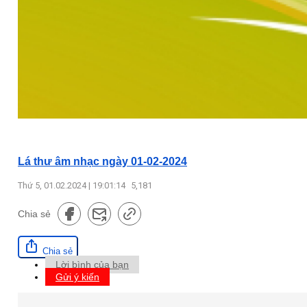
Lá thư âm nhạc ngày 01-02-2024
Thứ 5, 01.02.2024 | 19:01:14
5,181
Chia sẻ
Chia sẻ
Lời bình của bạn
Gửi ý kiến