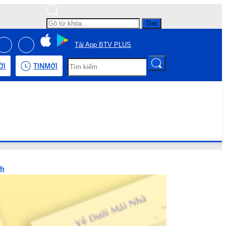
Tìm
Tải App BTV PLUS
ỚI
TIN
MỚI
nh