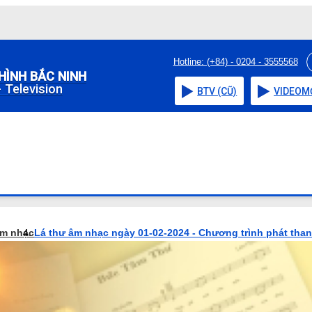
Hotline: (+84) - 0204 - 3555568
HÌNH BẮC NINH
 Television
BTV (CŨ)
VIDEO
M
âm nhạc
Lá thư âm nhạc ngày 01-02-2024 - Chương trình phát tha