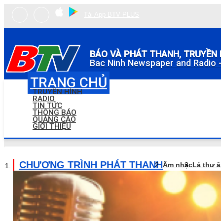
Tải App BTV PLUS
BÁO VÀ PHÁT THANH, TRUYỀN 
Bac Ninh Newspaper and Radio -
TRANG CHỦ
TRUYỀN HÌNH
RADIO
TIN TỨC
THÔNG BÁO
QUẢNG CÁO
GIỚI THIỆU
CHƯƠNG TRÌNH PHÁT THANH
Âm nhạc
Lá thư 