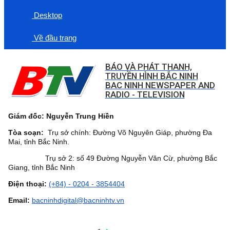
Desktop
Về đầu trang
BÁO VÀ PHÁT THANH,
TRUYỀN HÌNH BẮC NINH
BAC NINH NEWSPAPER AND
RADIO - TELEVISION
Giám đốc: Nguyễn Trung Hiền
Tòa soạn:
Trụ sở chính: Đường Võ Nguyên Giáp, phường Đa
Mai, tỉnh Bắc Ninh.
Trụ sở 2: số 49 Đường Nguyễn Văn Cừ, phường Bắc
Giang, tỉnh Bắc Ninh
Điện thoại:
(+84) - 0204 - 3854404
Email:
bacninhdigital@bacninhtv.vn