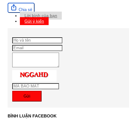
Chia sẻ
Lời bình của bạn
Gửi ý kiến
Gửi
BÌNH LUẬN FACEBOOK