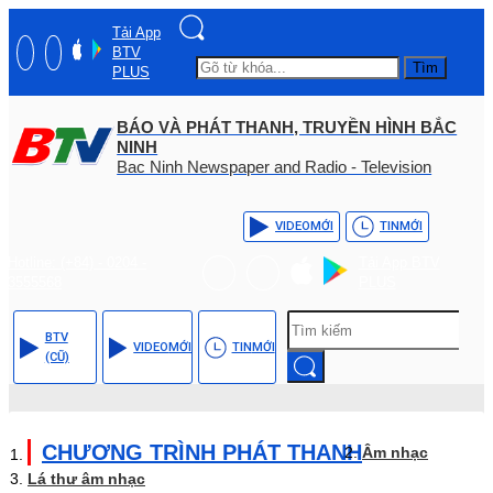
Tải App
BTV
Tìm
PLUS
BÁO VÀ PHÁT THANH, TRUYỀN HÌNH BẮC
NINH
Bac Ninh Newspaper and Radio - Television
VIDEO
MỚI
TIN
MỚI
Hotline: (+84) - 0204 -
Tải App BTV
3555568
PLUS
BTV
VIDEO
MỚI
TIN
MỚI
(CŨ)
CHƯƠNG TRÌNH PHÁT THANH
Âm nhạc
Lá thư âm nhạc