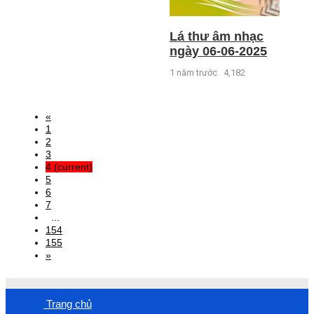
Lá thư âm nhạc
ngày 06-06-2025
1 năm trước
4,182
«
1
2
3
4
(current)
5
6
7
...
154
155
»
Trang chủ