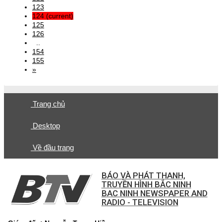
123
124
(current)
125
126
..
154
155
»
Trang chủ
Desktop
Về đầu trang
BÁO VÀ PHÁT THANH,
TRUYỀN HÌNH BẮC NINH
BAC NINH NEWSPAPER AND
RADIO - TELEVISION