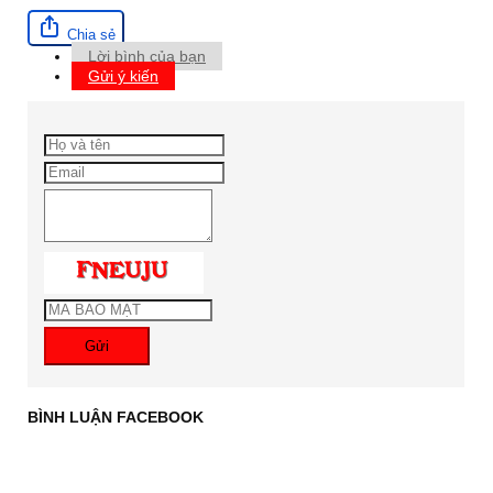
Chia sẻ
Lời bình của bạn
Gửi ý kiến
Gửi
BÌNH LUẬN FACEBOOK