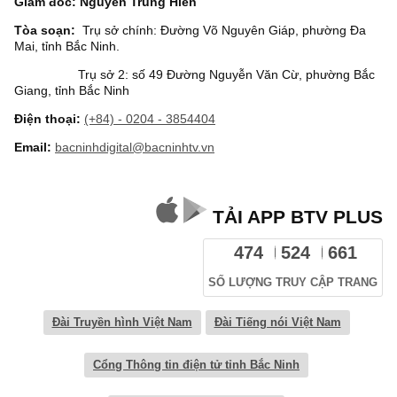
Giám đốc: Nguyễn Trung Hiền
Tòa soạn:
Trụ sở chính: Đường Võ Nguyên Giáp, phường Đa
Mai, tỉnh Bắc Ninh.
Trụ sở 2: số 49 Đường Nguyễn Văn Cừ, phường Bắc
Giang, tỉnh Bắc Ninh
Điện thoại:
(+84) - 0204 - 3854404
Email:
bacninhdigital@bacninhtv.vn
TẢI APP BTV PLUS
474
524
661
SỐ LƯỢNG TRUY CẬP TRANG
Đài Truyền hình Việt Nam
Đài Tiếng nói Việt Nam
Cổng Thông tin điện tử tỉnh Bắc Ninh