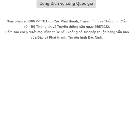
Cổng Dịch vụ công Quốc gia
Giấy phép số 80/GP-TTĐT do Cục Phát thanh, Truyền hình và Thông tin điện
tử - Bộ Thông tin và Truyền thông cấp ngày 25/5/2022.
Cấm sao chép dưới mọi hình thức nếu không có sự chấp thuận bằng văn bản
của Báo và Phát thanh, Truyền hình Bắc Ninh.