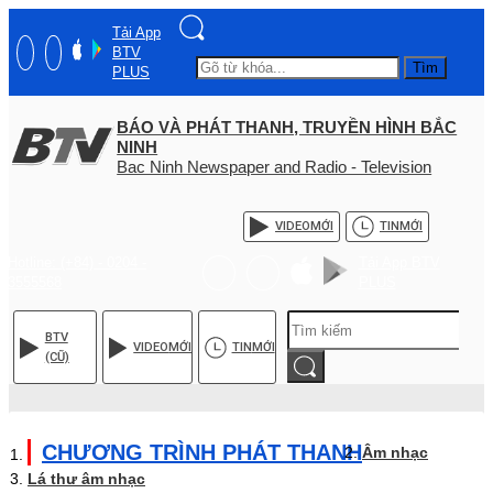
Tải App
BTV
Tìm
PLUS
BÁO VÀ PHÁT THANH, TRUYỀN HÌNH BẮC
NINH
Bac Ninh Newspaper and Radio - Television
VIDEO
MỚI
TIN
MỚI
Hotline: (+84) - 0204 -
Tải App BTV
3555568
PLUS
BTV
VIDEO
MỚI
TIN
MỚI
(CŨ)
CHƯƠNG TRÌNH PHÁT THANH
Âm nhạc
Lá thư âm nhạc