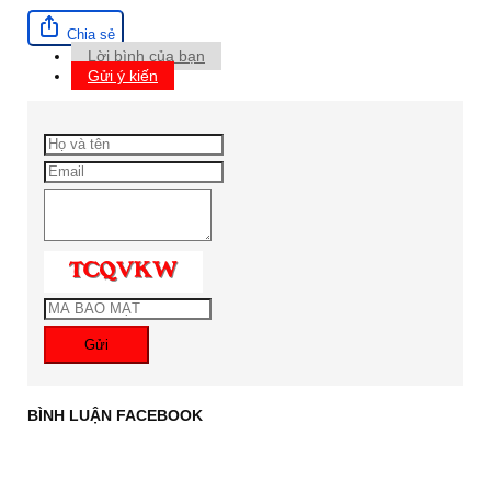
Chia sẻ
Lời bình của bạn
Gửi ý kiến
Gửi
BÌNH LUẬN FACEBOOK