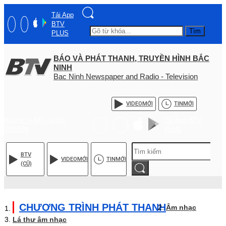
Tải App
BTV
Tìm
PLUS
BÁO VÀ PHÁT THANH, TRUYỀN HÌNH BẮC
NINH
Bac Ninh Newspaper and Radio - Television
VIDEO
MỚI
TIN
MỚI
Hotline: (+84) - 0204 -
Tải App BTV
3555568
PLUS
BTV
VIDEO
MỚI
TIN
MỚI
(CŨ)
CHƯƠNG TRÌNH PHÁT THANH
Âm nhạc
Lá thư âm nhạc