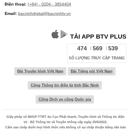
Điện thoại:
(+84) - 0204 - 3854404
Email:
bacninhdigital@bacninhtv.vn
TẢI APP BTV PLUS
474
569
539
SỐ LƯỢNG TRUY CẬP TRANG
Đài Truyền hình Việt Nam
Đài Tiếng nói Việt Nam
Cổng Thông tin điện tử tỉnh Bắc Ninh
Cổng Dịch vụ công Quốc gia
Giấy phép số 80/GP-TTĐT do Cục Phát thanh, Truyền hình và Thông tin điện
tử - Bộ Thông tin và Truyền thông cấp ngày 25/5/2022.
Cấm sao chép dưới mọi hình thức nếu không có sự chấp thuận bằng văn bản