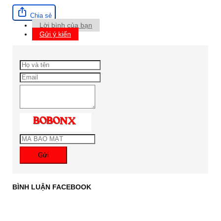
Chia sẻ
Lời bình của bạn
Gửi ý kiến
Gửi
BÌNH LUẬN FACEBOOK