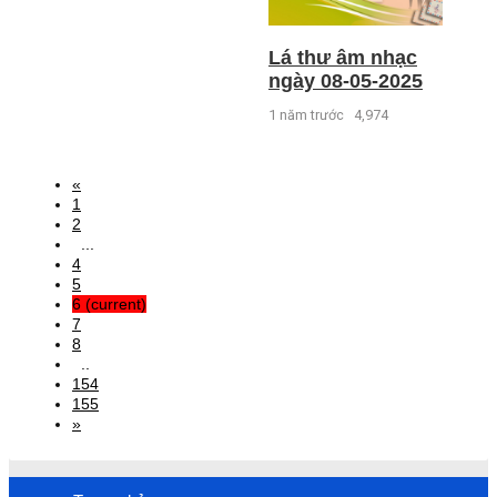
Lá thư âm nhạc
ngày 08-05-2025
1 năm trước
4,974
«
1
2
...
4
5
6
(current)
7
8
..
154
155
»