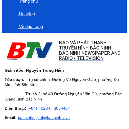
Trang chủ
Desktop
Về đầu trang
BÁO VÀ PHÁT THANH,
TRUYỀN HÌNH BẮC NINH
BAC NINH NEWSPAPER AND
RADIO - TELEVISION
Giám đốc: Nguyễn Trung Hiền
Tòa soạn:
Trụ sở chính: Đường Võ Nguyên Giáp, phường Đa
Mai, tỉnh Bắc Ninh.
Trụ sở 2: số 49 Đường Nguyễn Văn Cừ, phường Bắc
Giang, tỉnh Bắc Ninh
Điện thoại:
(+84) - 0204 - 3854404
Email:
bacninhdigital@bacninhtv.vn