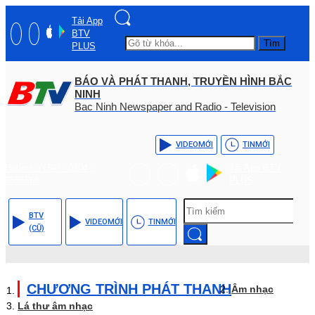
Tải App
BTV
Tìm
PLUS
BÁO VÀ PHÁT THANH, TRUYỀN HÌNH BẮC
NINH
Bac Ninh Newspaper and Radio - Television
VIDEO
MỚI
TIN
MỚI
Hotline: (+84) - 0204 -
Tải App BTV
3555568
PLUS
BTV
VIDEO
MỚI
TIN
MỚI
(CŨ)
CHƯƠNG TRÌNH PHÁT THANH
Âm nhạc
Lá thư âm nhạc