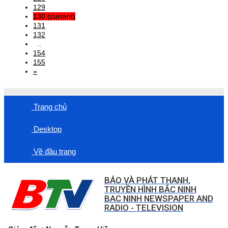
129
130
(current)
131
132
..
154
155
»
Trang chủ
Desktop
Về đầu trang
BÁO VÀ PHÁT THANH,
TRUYỀN HÌNH BẮC NINH
BAC NINH NEWSPAPER AND
RADIO - TELEVISION