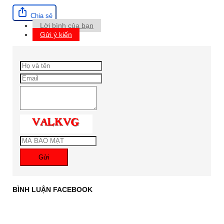
Chia sẻ
Lời bình của bạn
Gửi ý kiến
Gửi
BÌNH LUẬN FACEBOOK