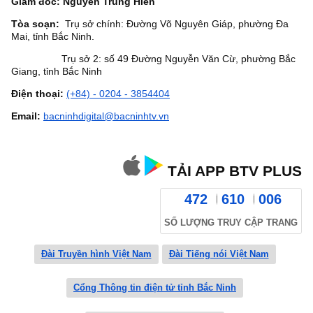
Giám đốc: Nguyễn Trung Hiền
Tòa soạn:
Trụ sở chính: Đường Võ Nguyên Giáp, phường Đa
Mai, tỉnh Bắc Ninh.
Trụ sở 2: số 49 Đường Nguyễn Văn Cừ, phường Bắc
Giang, tỉnh Bắc Ninh
Điện thoại:
(+84) - 0204 - 3854404
Email:
bacninhdigital@bacninhtv.vn
TẢI APP BTV PLUS
472
610
006
SỐ LƯỢNG TRUY CẬP TRANG
Đài Truyền hình Việt Nam
Đài Tiếng nói Việt Nam
Cổng Thông tin điện tử tỉnh Bắc Ninh