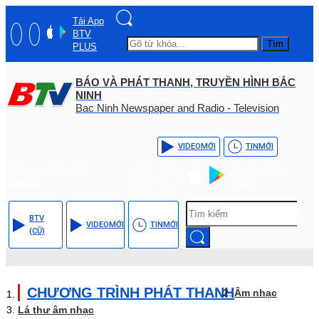
Tải App
BTV
Tìm
PLUS
BÁO VÀ PHÁT THANH, TRUYỀN HÌNH BẮC
NINH
Bac Ninh Newspaper and Radio - Television
VIDEO
MỚI
TIN
MỚI
Hotline: (+84) - 0204 -
Tải App BTV
3555568
PLUS
BTV
VIDEO
MỚI
TIN
MỚI
(CŨ)
CHƯƠNG TRÌNH PHÁT THANH
Âm nhạc
Lá thư âm nhạc