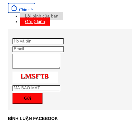
Chia sẻ
Lời bình của bạn
Gửi ý kiến
Gửi
BÌNH LUẬN FACEBOOK