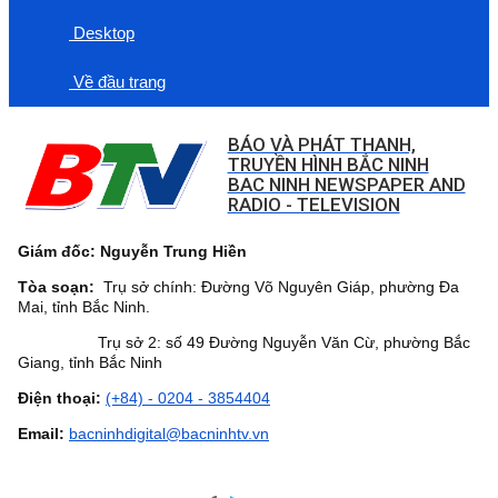
Desktop
Về đầu trang
BÁO VÀ PHÁT THANH,
TRUYỀN HÌNH BẮC NINH
BAC NINH NEWSPAPER AND
RADIO - TELEVISION
Giám đốc: Nguyễn Trung Hiền
Tòa soạn:
Trụ sở chính: Đường Võ Nguyên Giáp, phường Đa
Mai, tỉnh Bắc Ninh.
Trụ sở 2: số 49 Đường Nguyễn Văn Cừ, phường Bắc
Giang, tỉnh Bắc Ninh
Điện thoại:
(+84) - 0204 - 3854404
Email:
bacninhdigital@bacninhtv.vn