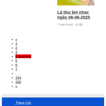
Lá thư âm nhạc
ngày 06-06-2025
1 năm trước
4,182
«
1
2
3
4
(current)
5
6
7
...
154
155
»
Trang chủ