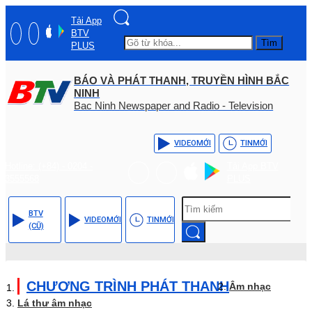
Tải App
BTV
Tìm
PLUS
BÁO VÀ PHÁT THANH, TRUYỀN HÌNH BẮC
NINH
Bac Ninh Newspaper and Radio - Television
VIDEO
MỚI
TIN
MỚI
Hotline: (+84) - 0204 -
Tải App BTV
3555568
PLUS
BTV
VIDEO
MỚI
TIN
MỚI
(CŨ)
CHƯƠNG TRÌNH PHÁT THANH
Âm nhạc
Lá thư âm nhạc