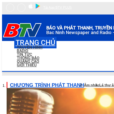
Tải App BTV PLUS
BÁO VÀ PHÁT THANH, TRUYỀN 
Bac Ninh Newspaper and Radio -
TRANG CHỦ
TRUYỀN HÌNH
RADIO
TIN TỨC
THÔNG BÁO
QUẢNG CÁO
GIỚI THIỆU
CHƯƠNG TRÌNH PHÁT THANH
Âm nhạc
Lá thư 