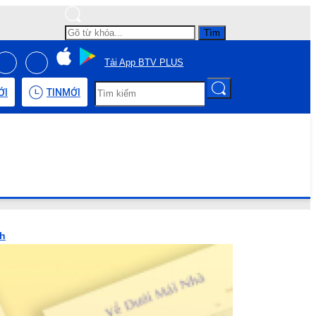
Tìm
Tải App BTV PLUS
ỚI
TIN
MỚI
nh