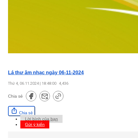
Lá thư âm nhạc ngày 06-11-2024
Thứ 4, 06.11.2024 | 18:48:00
4,436
Chia sẻ
Chia sẻ
Lời bình của bạn
Gửi ý kiến