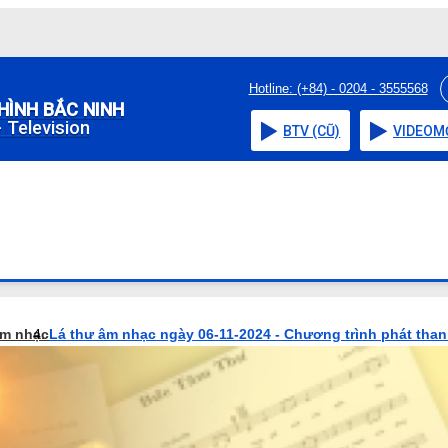
Hotline: (+84) - 0204 - 3555568
HÌNH BẮC NINH
 Television
BTV (CŨ)
VIDEO
M
âm nhạc
Lá thư âm nhạc ngày 06-11-2024 - Chương trình phát tha