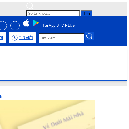
Tìm
Tải App BTV PLUS
ỚI
TIN
MỚI
nh