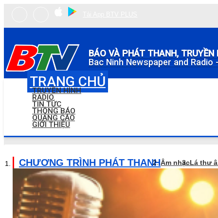
Tải App BTV PLUS
BÁO VÀ PHÁT THANH, TRUYỀN 
Bac Ninh Newspaper and Radio -
TRANG CHỦ
TRUYỀN HÌNH
RADIO
TIN TỨC
THÔNG BÁO
QUẢNG CÁO
GIỚI THIỆU
CHƯƠNG TRÌNH PHÁT THANH
Âm nhạc
Lá thư 