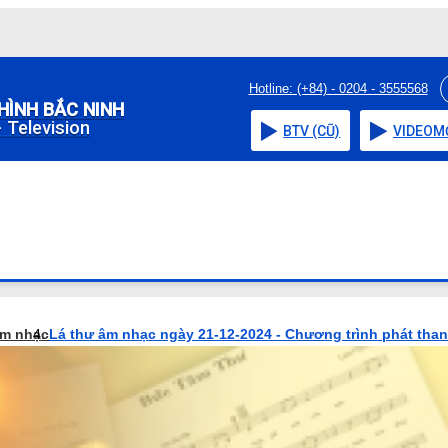
Hotline: (+84) - 0204 - 3555568
HÌNH BẮC NINH
 Television
BTV (CŨ)
VIDEO
M
âm nhạc
Lá thư âm nhạc ngày 21-12-2024 - Chương trình phát tha