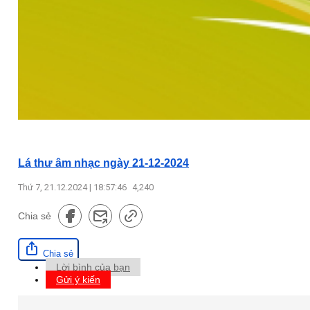
Lá thư âm nhạc ngày 21-12-2024
Thứ 7, 21.12.2024 | 18:57:46
4,240
Chia sẻ
Chia sẻ
Lời bình của bạn
Gửi ý kiến