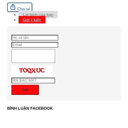
Chia sẻ
Lời bình của bạn
Gửi ý kiến
Gửi
BÌNH LUẬN FACEBOOK