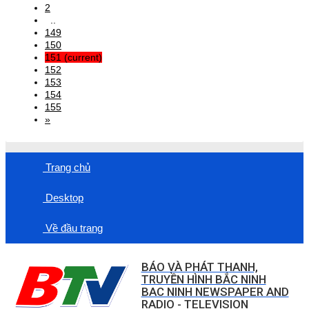
2
..
149
150
151
(current)
152
153
154
155
»
Trang chủ
Desktop
Về đầu trang
BÁO VÀ PHÁT THANH,
TRUYỀN HÌNH BẮC NINH
BAC NINH NEWSPAPER AND
RADIO - TELEVISION