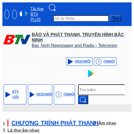
Tải App
BTV
Tìm
PLUS
BÁO VÀ PHÁT THANH, TRUYỀN HÌNH BẮC
NINH
Bac Ninh Newspaper and Radio - Television
VIDEO
MỚI
TIN
MỚI
Hotline: (+84) - 0204 -
Tải App BTV
3555568
PLUS
BTV
VIDEO
MỚI
TIN
MỚI
(CŨ)
CHƯƠNG TRÌNH PHÁT THANH
Âm nhạc
Lá thư âm nhạc