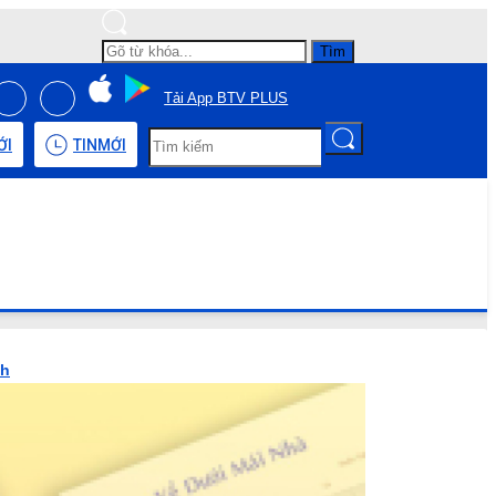
Tìm
Tải App BTV PLUS
ỚI
TIN
MỚI
nh