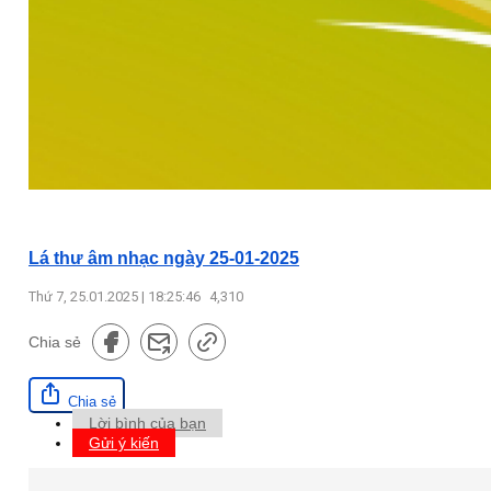
Lá thư âm nhạc ngày 25-01-2025
Thứ 7, 25.01.2025 | 18:25:46
4,310
Chia sẻ
Chia sẻ
Lời bình của bạn
Gửi ý kiến