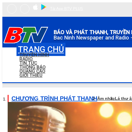
Tải App BTV PLUS
BÁO VÀ PHÁT THANH, TRUYỀN 
Bac Ninh Newspaper and Radio -
TRANG CHỦ
TRUYỀN HÌNH
RADIO
TIN TỨC
THÔNG BÁO
QUẢNG CÁO
GIỚI THIỆU
CHƯƠNG TRÌNH PHÁT THANH
Âm nhạc
Lá thư 