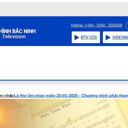
Hotline: (+84) - 0204 - 3555568
HÌNH BẮC NINH
 Television
BTV (CŨ)
VIDEO
M
âm nhạc
Lá thư âm nhạc ngày 25-01-2025 - Chương trình phát tha