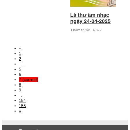
Lá thư âm nhạc
ngày 24-04-2025
1 năm trước
4,527
«
1
2
...
5
6
7
(current)
8
9
..
154
155
»