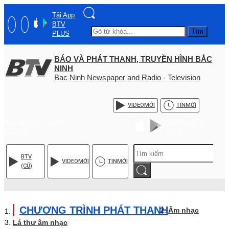
Tải App
BTV
Tìm
PLUS
BÁO VÀ PHÁT THANH, TRUYỀN HÌNH BẮC
NINH
Bac Ninh Newspaper and Radio - Television
VIDEO
MỚI
TIN
MỚI
Hotline: (+84) - 0204 -
Tải App BTV
3555568
PLUS
BTV
VIDEO
MỚI
TIN
MỚI
(CŨ)
CHƯƠNG TRÌNH PHÁT THANH
Âm nhạc
Lá thư âm nhạc