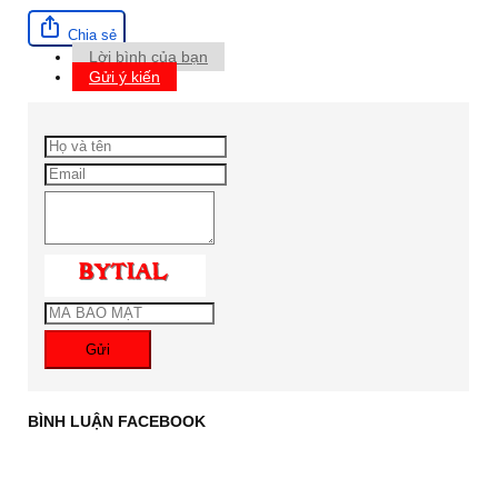
Chia sẻ
Lời bình của bạn
Gửi ý kiến
Gửi
BÌNH LUẬN FACEBOOK