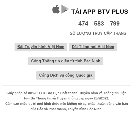
TẢI APP BTV PLUS
474
583
799
SỐ LƯỢNG TRUY CẬP TRANG
Đài Truyền hình Việt Nam
Đài Tiếng nói Việt Nam
Cổng Thông tin điện tử tỉnh Bắc Ninh
Cổng Dịch vụ công Quốc gia
Giấy phép số 80/GP-TTĐT do Cục Phát thanh, Truyền hình và Thông tin điện
tử - Bộ Thông tin và Truyền thông cấp ngày 25/5/2022.
Cấm sao chép dưới mọi hình thức nếu không có sự chấp thuận bằng văn bản
của Báo và Phát thanh, Truyền hình Bắc Ninh.