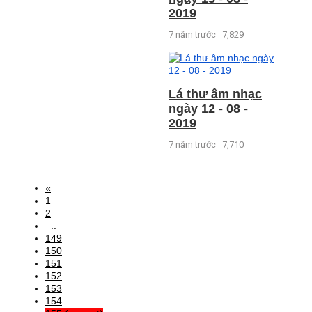
2019
7 năm trước
7,829
Lá thư âm nhạc
ngày 12 - 08 -
2019
7 năm trước
7,710
«
1
2
..
149
150
151
152
153
154