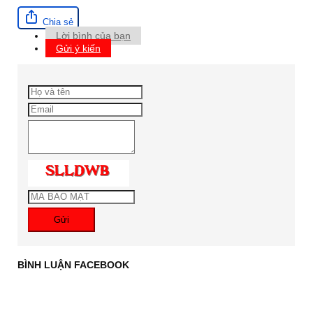
Chia sẻ
Lời bình của bạn
Gửi ý kiến
Gửi
BÌNH LUẬN FACEBOOK