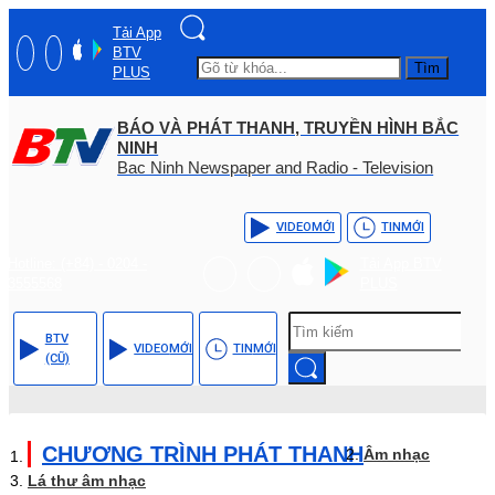
Tải App
BTV
Tìm
PLUS
BÁO VÀ PHÁT THANH, TRUYỀN HÌNH BẮC
NINH
Bac Ninh Newspaper and Radio - Television
VIDEO
MỚI
TIN
MỚI
Hotline: (+84) - 0204 -
Tải App BTV
3555568
PLUS
BTV
VIDEO
MỚI
TIN
MỚI
(CŨ)
CHƯƠNG TRÌNH PHÁT THANH
Âm nhạc
Lá thư âm nhạc