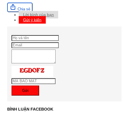
Chia sẻ
Lời bình của bạn
Gửi ý kiến
Gửi
BÌNH LUẬN FACEBOOK