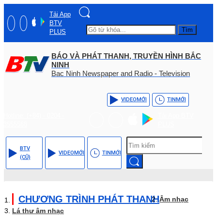
Tải App
BTV
Tìm
PLUS
BÁO VÀ PHÁT THANH, TRUYỀN HÌNH BẮC
NINH
Bac Ninh Newspaper and Radio - Television
VIDEO
MỚI
TIN
MỚI
Hotline: (+84) - 0204 -
Tải App BTV
3555568
PLUS
BTV
VIDEO
MỚI
TIN
MỚI
(CŨ)
CHƯƠNG TRÌNH PHÁT THANH
Âm nhạc
Lá thư âm nhạc