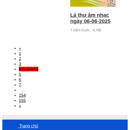
Lá thư âm nhạc
ngày 06-06-2025
1 năm trước
4,182
«
1
2
3
4
(current)
5
6
7
...
154
155
»
Trang chủ