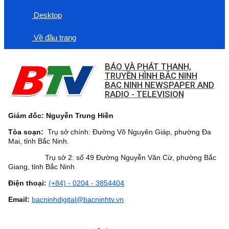
Desktop
Về đầu trang
BÁO VÀ PHÁT THANH,
TRUYỀN HÌNH BẮC NINH
BAC NINH NEWSPAPER AND
RADIO - TELEVISION
Giám đốc: Nguyễn Trung Hiền
Tòa soạn:
Trụ sở chính: Đường Võ Nguyên Giáp, phường Đa
Mai, tỉnh Bắc Ninh.
Trụ sở 2: số 49 Đường Nguyễn Văn Cừ, phường Bắc
Giang, tỉnh Bắc Ninh
Điện thoại:
(+84) - 0204 - 3854404
Email:
bacninhdigital@bacninhtv.vn