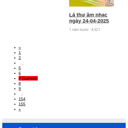
Lá thư âm nhạc
ngày 24-04-2025
1 năm trước
4,527
«
1
2
...
5
6
7
(current)
8
9
..
154
155
»