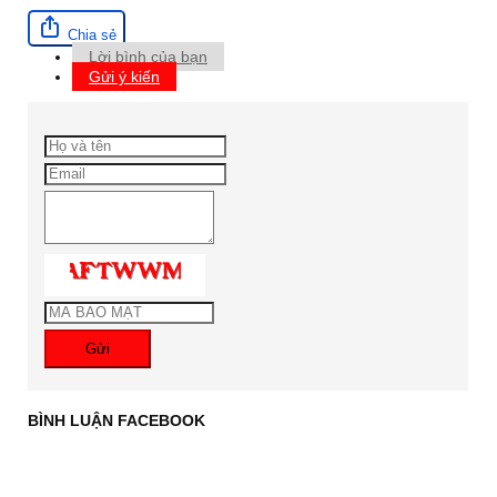
Chia sẻ
Lời bình của bạn
Gửi ý kiến
Gửi
BÌNH LUẬN FACEBOOK