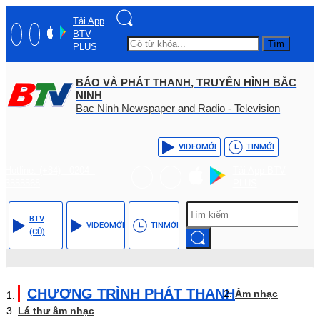
Tải App
BTV
Tìm
PLUS
BÁO VÀ PHÁT THANH, TRUYỀN HÌNH BẮC
NINH
Bac Ninh Newspaper and Radio - Television
VIDEO
MỚI
TIN
MỚI
Hotline: (+84) - 0204 -
Tải App BTV
3555568
PLUS
BTV
VIDEO
MỚI
TIN
MỚI
(CŨ)
CHƯƠNG TRÌNH PHÁT THANH
Âm nhạc
Lá thư âm nhạc