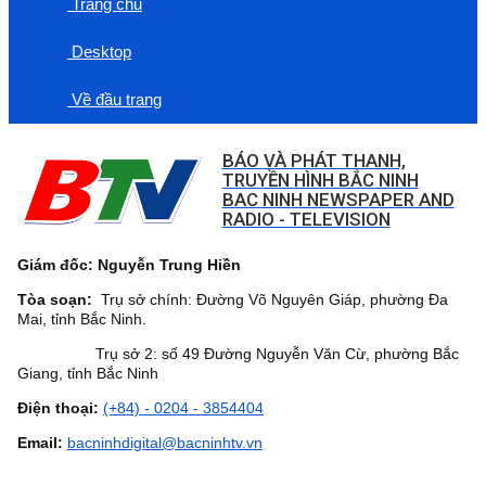
Trang chủ
Desktop
Về đầu trang
BÁO VÀ PHÁT THANH,
TRUYỀN HÌNH BẮC NINH
BAC NINH NEWSPAPER AND
RADIO - TELEVISION
Giám đốc: Nguyễn Trung Hiền
Tòa soạn:
Trụ sở chính: Đường Võ Nguyên Giáp, phường Đa
Mai, tỉnh Bắc Ninh.
Trụ sở 2: số 49 Đường Nguyễn Văn Cừ, phường Bắc
Giang, tỉnh Bắc Ninh
Điện thoại:
(+84) - 0204 - 3854404
Email:
bacninhdigital@bacninhtv.vn