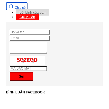
Chia sẻ
Lời bình của bạn
Gửi ý kiến
Gửi
BÌNH LUẬN FACEBOOK