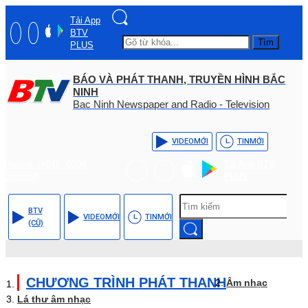
Tải App
BTV
Tìm
PLUS
BÁO VÀ PHÁT THANH, TRUYỀN HÌNH BẮC
NINH
Bac Ninh Newspaper and Radio - Television
VIDEO
MỚI
TIN
MỚI
Hotline: (+84) - 0204 -
Tải App BTV
3555568
PLUS
BTV
VIDEO
MỚI
TIN
MỚI
(CŨ)
CHƯƠNG TRÌNH PHÁT THANH
Âm nhạc
Lá thư âm nhạc