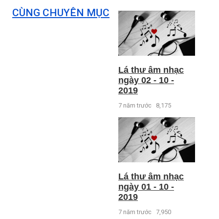
CÙNG CHUYÊN MỤC
Lá thư âm nhạc
ngày 02 - 10 -
2019
7 năm trước
8,175
Lá thư âm nhạc
ngày 01 - 10 -
2019
7 năm trước
7,950