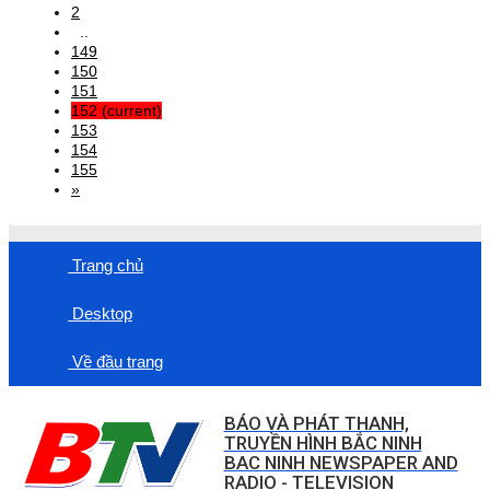
2
..
149
150
151
152
(current)
153
154
155
»
Trang chủ
Desktop
Về đầu trang
BÁO VÀ PHÁT THANH,
TRUYỀN HÌNH BẮC NINH
BAC NINH NEWSPAPER AND
RADIO - TELEVISION