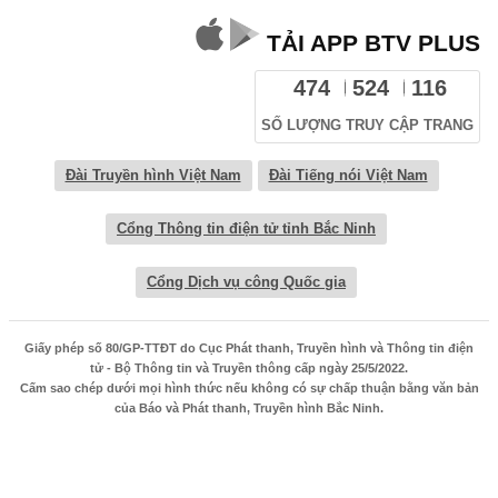
TẢI APP BTV PLUS
474
524
116
SỐ LƯỢNG TRUY CẬP TRANG
Đài Truyền hình Việt Nam
Đài Tiếng nói Việt Nam
Cổng Thông tin điện tử tỉnh Bắc Ninh
Cổng Dịch vụ công Quốc gia
Giấy phép số 80/GP-TTĐT do Cục Phát thanh, Truyền hình và Thông tin điện
tử - Bộ Thông tin và Truyền thông cấp ngày 25/5/2022.
Cấm sao chép dưới mọi hình thức nếu không có sự chấp thuận bằng văn bản
của Báo và Phát thanh, Truyền hình Bắc Ninh.