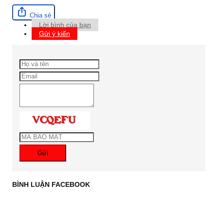
Chia sẻ
Lời bình của bạn
Gửi ý kiến
Gửi
BÌNH LUẬN FACEBOOK