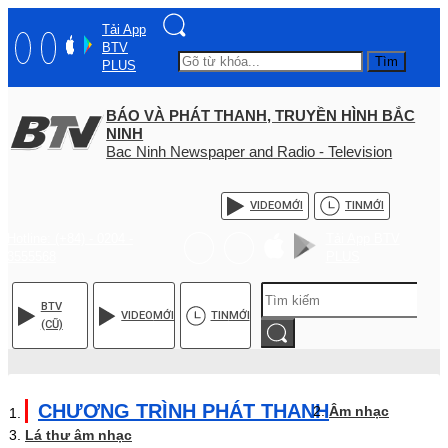
Tải App
BTV
Tìm
PLUS
BÁO VÀ PHÁT THANH, TRUYỀN HÌNH BẮC
NINH
Bac Ninh Newspaper and Radio - Television
VIDEO
MỚI
TIN
MỚI
Hotline: (+84) - 0204 -
Tải App BTV
3555568
PLUS
BTV
VIDEO
MỚI
TIN
MỚI
(CŨ)
CHƯƠNG TRÌNH PHÁT THANH
Âm nhạc
Lá thư âm nhạc