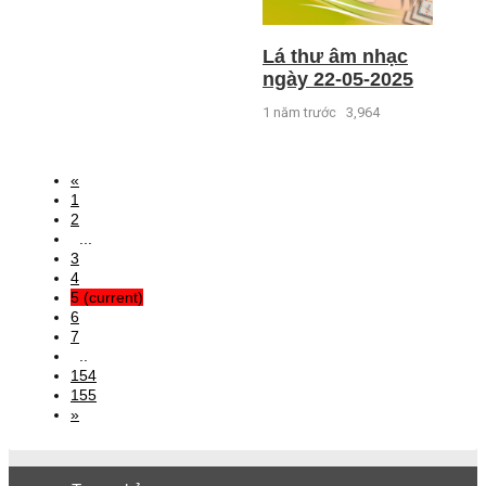
Lá thư âm nhạc
ngày 22-05-2025
1 năm trước
3,964
«
1
2
...
3
4
5
(current)
6
7
..
154
155
»