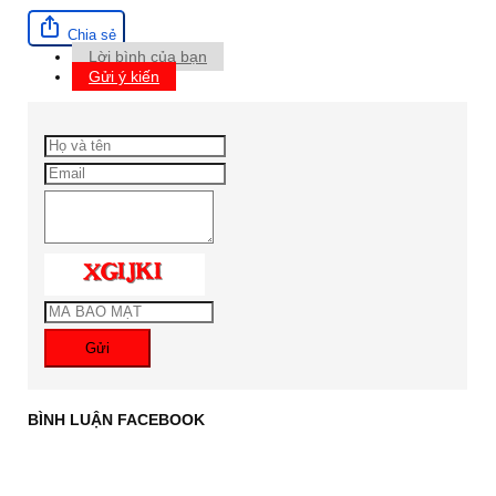
Chia sẻ
Lời bình của bạn
Gửi ý kiến
Gửi
BÌNH LUẬN FACEBOOK