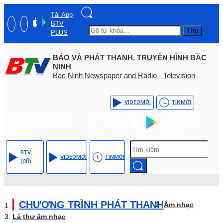
Tải App
BTV
Tìm
PLUS
BÁO VÀ PHÁT THANH, TRUYỀN HÌNH BẮC
NINH
Bac Ninh Newspaper and Radio - Television
VIDEO
MỚI
TIN
MỚI
Hotline: (+84) - 0204 -
Tải App BTV
3555568
PLUS
BTV
VIDEO
MỚI
TIN
MỚI
(CŨ)
CHƯƠNG TRÌNH PHÁT THANH
Âm nhạc
Lá thư âm nhạc