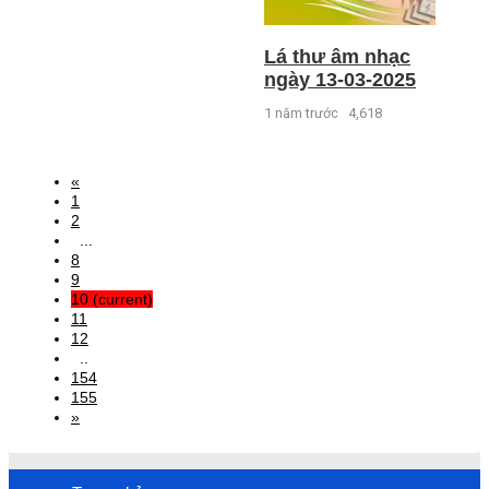
Lá thư âm nhạc
ngày 13-03-2025
1 năm trước
4,618
«
1
2
...
8
9
10
(current)
11
12
..
154
155
»