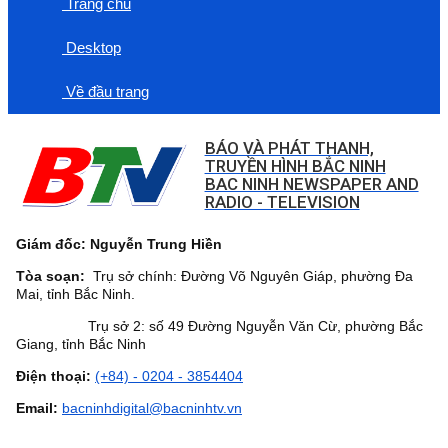
Trang chủ
Desktop
Về đầu trang
BÁO VÀ PHÁT THANH,
TRUYỀN HÌNH BẮC NINH
BAC NINH NEWSPAPER AND
RADIO - TELEVISION
Giám đốc: Nguyễn Trung Hiền
Tòa soạn:
Trụ sở chính: Đường Võ Nguyên Giáp, phường Đa
Mai, tỉnh Bắc Ninh.
Trụ sở 2: số 49 Đường Nguyễn Văn Cừ, phường Bắc
Giang, tỉnh Bắc Ninh
Điện thoại:
(+84) - 0204 - 3854404
Email:
bacninhdigital@bacninhtv.vn