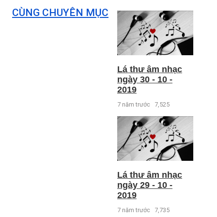
CÙNG CHUYÊN MỤC
Lá thư âm nhạc
ngày 30 - 10 -
2019
7 năm trước
7,525
Lá thư âm nhạc
ngày 29 - 10 -
2019
7 năm trước
7,735