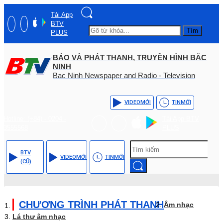
Tải App
BTV
Tìm
PLUS
BÁO VÀ PHÁT THANH, TRUYỀN HÌNH BẮC
NINH
Bac Ninh Newspaper and Radio - Television
VIDEO
MỚI
TIN
MỚI
Hotline: (+84) - 0204 -
Tải App BTV
3555568
PLUS
BTV
VIDEO
MỚI
TIN
MỚI
(CŨ)
CHƯƠNG TRÌNH PHÁT THANH
Âm nhạc
Lá thư âm nhạc