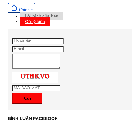
Chia sẻ
Lời bình của bạn
Gửi ý kiến
Gửi
BÌNH LUẬN FACEBOOK