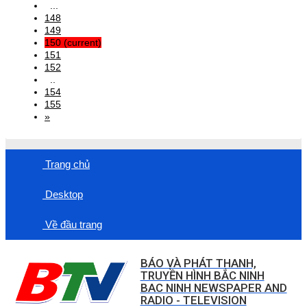
...
148
149
150
(current)
151
152
..
154
155
»
Trang chủ
Desktop
Về đầu trang
BÁO VÀ PHÁT THANH,
TRUYỀN HÌNH BẮC NINH
BAC NINH NEWSPAPER AND
RADIO - TELEVISION