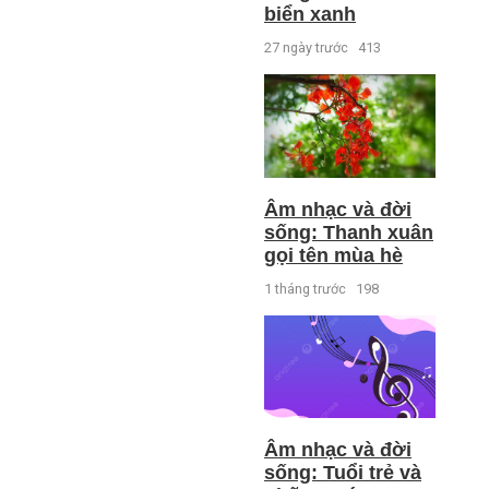
biển xanh
27 ngày trước
413
Âm nhạc và đời
sống: Thanh xuân
gọi tên mùa hè
1 tháng trước
198
Âm nhạc và đời
sống: Tuổi trẻ và