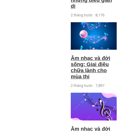
dị
2 tháng trước
8,176
Âm nhạc và đời
sống: Giai điệu
chữa lành cho
mùa thi
2 tháng trước
7,897
Âm nhạc và đời