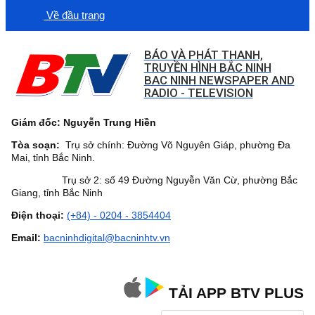
Về đầu trang
BÁO VÀ PHÁT THANH,
TRUYỀN HÌNH BẮC NINH
BAC NINH NEWSPAPER AND
RADIO - TELEVISION
Giám đốc: Nguyễn Trung Hiền
Tòa soạn:
Trụ sở chính: Đường Võ Nguyên Giáp, phường Đa
Mai, tỉnh Bắc Ninh.
Trụ sở 2: số 49 Đường Nguyễn Văn Cừ, phường Bắc
Giang, tỉnh Bắc Ninh
Điện thoại:
(+84) - 0204 - 3854404
Email:
bacninhdigital@bacninhtv.vn
TẢI APP BTV PLUS