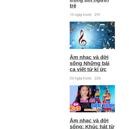
trẻ
13 ngày trước
291
Âm nhạc và đời
sống Những bài
ca viết từ kí ức
20 ngày trước
226
Âm nhạc và đời
sống: Khúc hát từ