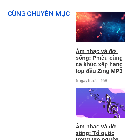
CÙNG CHUYÊN MỤC
Âm nhạc và đời
sống: Phiêu cùng
ca khúc xếp hạng
top đầu Zing MP3
6 ngày trước
168
Âm nhạc và đời
sống: Tổ quốc
trong tim người