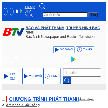
Tải App
BTV
Tìm
PLUS
BÁO VÀ PHÁT THANH, TRUYỀN HÌNH BẮC
NINH
Bac Ninh Newspaper and Radio - Television
VIDEO
MỚI
TIN
MỚI
Hotline: (+84) - 0204 -
Tải App BTV
3555568
PLUS
BTV
VIDEO
MỚI
TIN
MỚI
(CŨ)
CHƯƠNG TRÌNH PHÁT THANH
Âm nhạc
Âm nhạc & đời sống