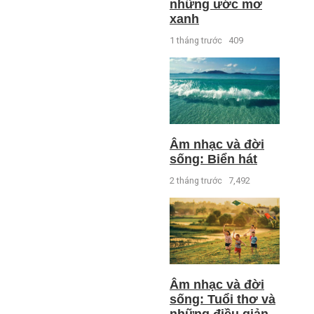
những ước mơ
xanh
1 tháng trước
409
Âm nhạc và đời
sống: Biển hát
2 tháng trước
7,492
Âm nhạc và đời
sống: Tuổi thơ và
những điều giản