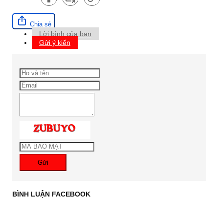
Chia sẻ
Lời bình của bạn
Gửi ý kiến
Gửi
BÌNH LUẬN FACEBOOK