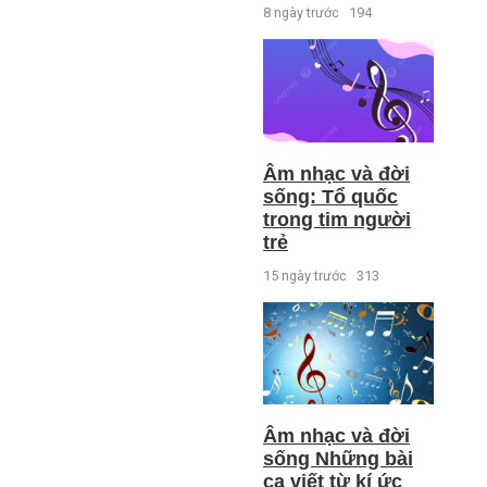
8 ngày trước
194
Âm nhạc và đời
sống: Tổ quốc
trong tim người
trẻ
15 ngày trước
313
Âm nhạc và đời
sống Những bài
ca viết từ kí ức