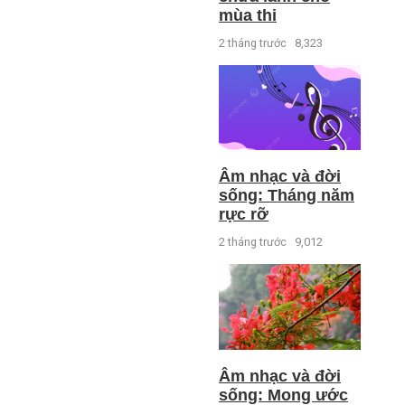
mùa thi
2 tháng trước
8,323
Âm nhạc và đời
sống: Tháng năm
rực rỡ
2 tháng trước
9,012
Âm nhạc và đời
sống: Mong ước