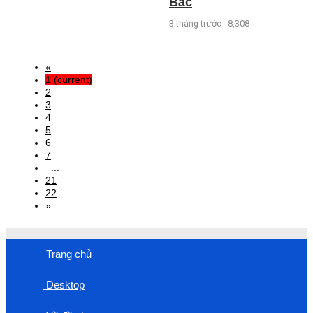
Bác
3 tháng trước
8,308
«
1
(current)
2
3
4
5
6
7
...
21
22
»
Trang chủ
Desktop