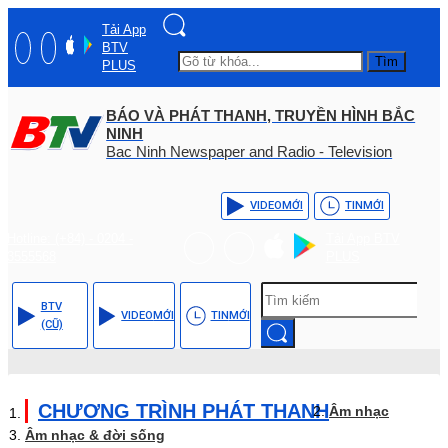
Tải App
BTV
Tìm
PLUS
BÁO VÀ PHÁT THANH, TRUYỀN HÌNH BẮC
NINH
Bac Ninh Newspaper and Radio - Television
VIDEO
MỚI
TIN
MỚI
Hotline: (+84) - 0204 -
Tải App BTV
3555568
PLUS
BTV
VIDEO
MỚI
TIN
MỚI
(CŨ)
CHƯƠNG TRÌNH PHÁT THANH
Âm nhạc
Âm nhạc & đời sống