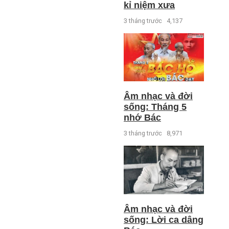
kỉ niệm xưa
3 tháng trước
4,137
Âm nhạc và đời
sống: Tháng 5
nhớ Bác
3 tháng trước
8,971
Âm nhạc và đời
sống: Lời ca dâng