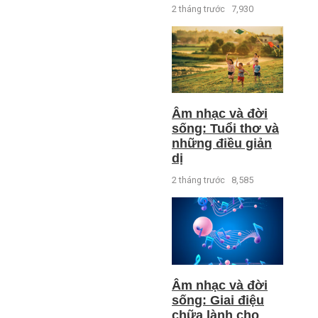
2 tháng trước
7,930
Âm nhạc và đời
sống: Tuổi thơ và
những điều giản
dị
2 tháng trước
8,585
Âm nhạc và đời
sống: Giai điệu
chữa lành cho