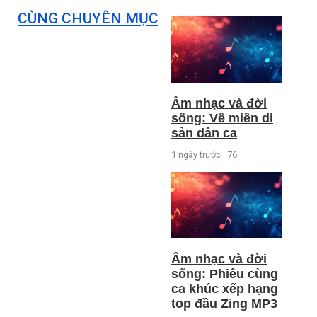
CÙNG CHUYÊN MỤC
Âm nhạc và đời
sống: Về miền di
sản dân ca
1 ngày trước
76
Âm nhạc và đời
sống: Phiêu cùng
ca khúc xếp hạng
top đầu Zing MP3