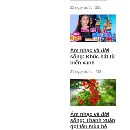
22 ngày trước
226
Âm nhạc và đời
sống: Khúc hát từ
biển xanh
29 ngày trước
413
Âm nhạc và đời
sống: Thanh xuân
gọi tên mùa hè