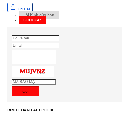
Chia sẻ
Lời bình của bạn
Gửi ý kiến
Gửi
BÌNH LUẬN FACEBOOK