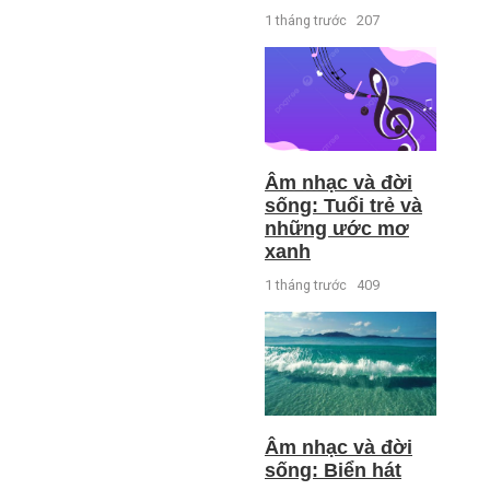
1 tháng trước
207
Âm nhạc và đời
sống: Tuổi trẻ và
những ước mơ
xanh
1 tháng trước
409
Âm nhạc và đời
sống: Biển hát