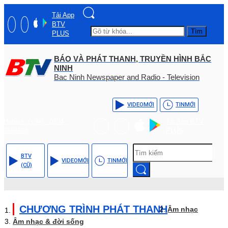
Tải App
BTV
Tìm
PLUS
BÁO VÀ PHÁT THANH, TRUYỀN HÌNH BẮC
NINH
Bac Ninh Newspaper and Radio - Television
VIDEO
MỚI
TIN
MỚI
Hotline: (+84) - 0204 -
Tải App BTV
3555568
PLUS
BTV
VIDEO
MỚI
TIN
MỚI
(CŨ)
CHƯƠNG TRÌNH PHÁT THANH
Âm nhạc
Âm nhạc & đời sống