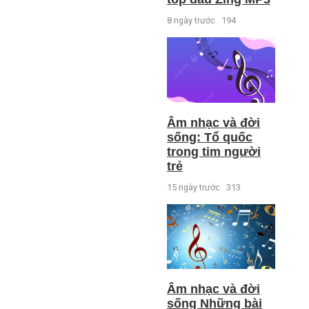
8 ngày trước
194
Âm nhạc và đời
sống: Tổ quốc
trong tim người
trẻ
15 ngày trước
313
Âm nhạc và đời
sống Những bài