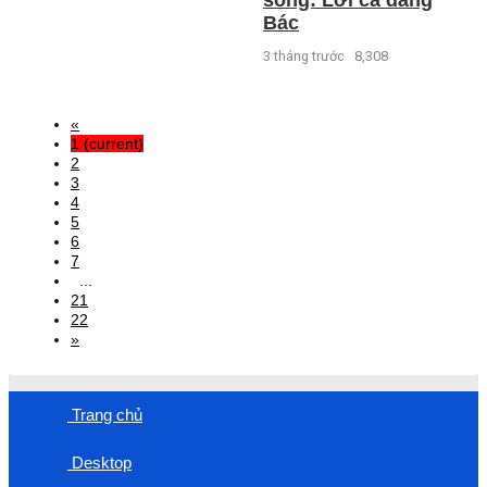
Bác
3 tháng trước
8,308
«
1
(current)
2
3
4
5
6
7
...
21
22
»
Trang chủ
Desktop