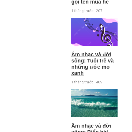
gọi tên mùa hè
1 tháng trước
207
Âm nhạc và đời
sống: Tuổi trẻ và
những ước mơ
xanh
1 tháng trước
409
Âm nhạc và đời
sống: Biển hát