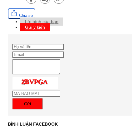
Chia sẻ
Lời bình của bạn
Gửi ý kiến
Gửi
BÌNH LUẬN FACEBOOK