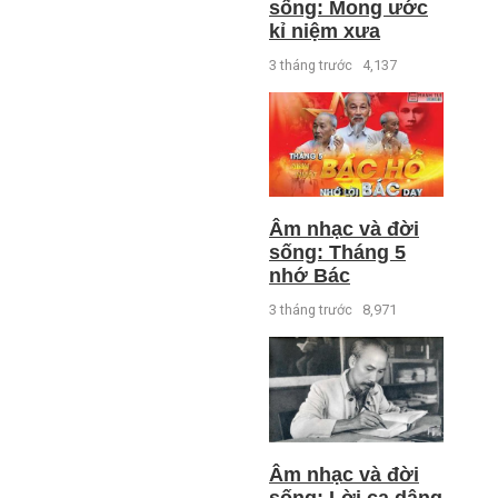
sống: Mong ước
kỉ niệm xưa
3 tháng trước
4,137
Âm nhạc và đời
sống: Tháng 5
nhớ Bác
3 tháng trước
8,971
Âm nhạc và đời
sống: Lời ca dâng