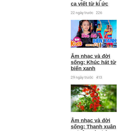
ca viết từ kí ức
22 ngày trước
226
Âm nhạc và đời
sống: Khúc hát từ
biển xanh
29 ngày trước
413
Âm nhạc và đời
sống: Thanh xuân