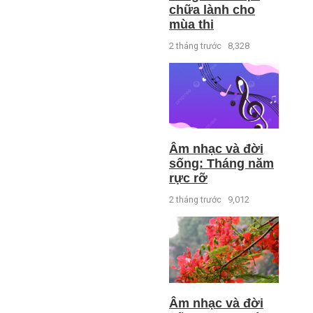
chữa lành cho
mùa thi
2 tháng trước
8,328
Âm nhạc và đời
sống: Tháng năm
rực rỡ
2 tháng trước
9,012
Âm nhạc và đời