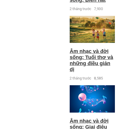
2 tháng trước
7,930
Âm nhạc và đời
sống: Tuổi thơ và
những điều giản
dị
2 tháng trước
8,585
Âm nhạc và đời
sống: Giai điệu