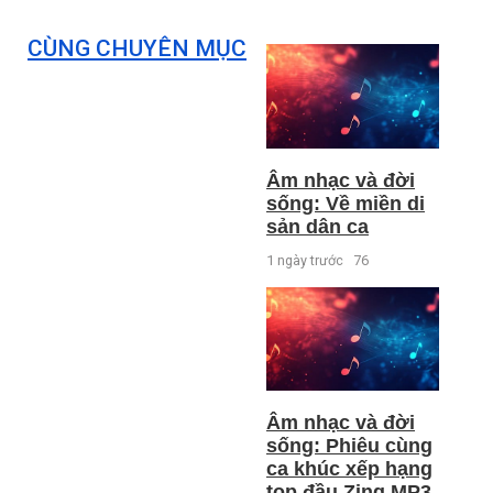
CÙNG CHUYÊN MỤC
Âm nhạc và đời
sống: Về miền di
sản dân ca
1 ngày trước
76
Âm nhạc và đời
sống: Phiêu cùng
ca khúc xếp hạng
top đầu Zing MP3