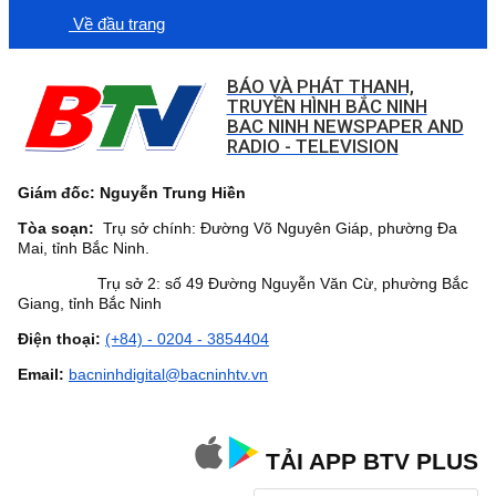
Về đầu trang
BÁO VÀ PHÁT THANH,
TRUYỀN HÌNH BẮC NINH
BAC NINH NEWSPAPER AND
RADIO - TELEVISION
Giám đốc: Nguyễn Trung Hiền
Tòa soạn:
Trụ sở chính: Đường Võ Nguyên Giáp, phường Đa
Mai, tỉnh Bắc Ninh.
Trụ sở 2: số 49 Đường Nguyễn Văn Cừ, phường Bắc
Giang, tỉnh Bắc Ninh
Điện thoại:
(+84) - 0204 - 3854404
Email:
bacninhdigital@bacninhtv.vn
TẢI APP BTV PLUS