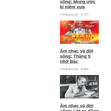
sống: Mong ước
kỉ niệm xưa
3 tháng trước
4,137
Âm nhạc và đời
sống: Tháng 5
nhớ Bác
3 tháng trước
8,906
Âm nhạc và đời
sống: Lời ca dâng