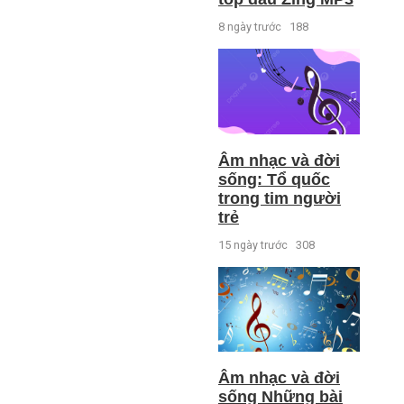
8 ngày trước
188
Âm nhạc và đời
sống: Tổ quốc
trong tim người
trẻ
15 ngày trước
308
Âm nhạc và đời
sống Những bài