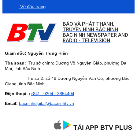
Về đầu trang
BÁO VÀ PHÁT THANH,
TRUYỀN HÌNH BẮC NINH
BAC NINH NEWSPAPER AND
RADIO - TELEVISION
Giám đốc: Nguyễn Trung Hiền
Tòa soạn:
Trụ sở chính: Đường Võ Nguyên Giáp, phường Đa
Mai, tỉnh Bắc Ninh.
Trụ sở 2: số 49 Đường Nguyễn Văn Cừ, phường Bắc
Giang, tỉnh Bắc Ninh
Điện thoại:
(+84) - 0204 - 3854404
Email:
bacninhdigital@bacninhtv.vn
TẢI APP BTV PLUS