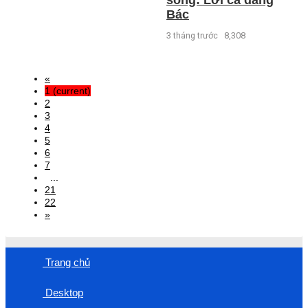
Bác
3 tháng trước
8,308
«
1
(current)
2
3
4
5
6
7
...
21
22
»
Trang chủ
Desktop