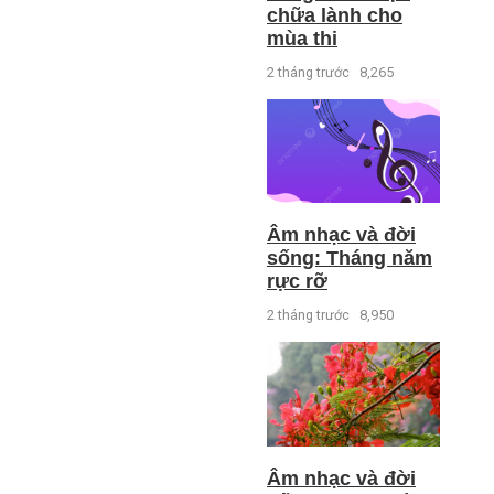
chữa lành cho
mùa thi
2 tháng trước
8,265
Âm nhạc và đời
sống: Tháng năm
rực rỡ
2 tháng trước
8,950
Âm nhạc và đời