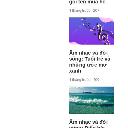
gọi tên mùa hè
1 tháng trước
207
Âm nhạc và đời
sống: Tuổi trẻ và
những ước mơ
xanh
1 tháng trước
409
Âm nhạc và đời
sống: Biển hát