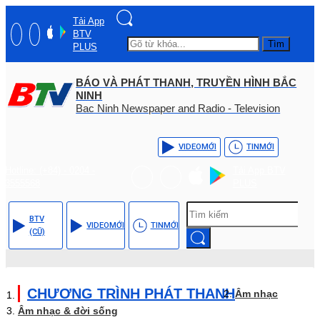
Tải App
BTV
Tìm
PLUS
BÁO VÀ PHÁT THANH, TRUYỀN HÌNH BẮC
NINH
Bac Ninh Newspaper and Radio - Television
VIDEO
MỚI
TIN
MỚI
Hotline: (+84) - 0204 -
Tải App BTV
3555568
PLUS
BTV
VIDEO
MỚI
TIN
MỚI
(CŨ)
CHƯƠNG TRÌNH PHÁT THANH
Âm nhạc
Âm nhạc & đời sống