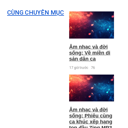
CÙNG CHUYÊN MỤC
Âm nhạc và đời
sống: Về miền di
sản dân ca
17 giờ trước
76
Âm nhạc và đời
sống: Phiêu cùng
ca khúc xếp hạng
top đầu Zing MP3