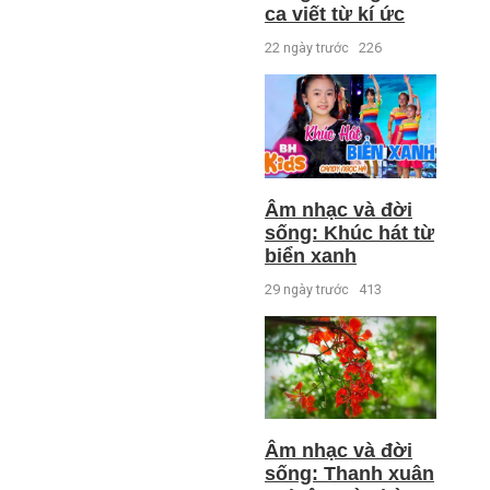
ca viết từ kí ức
22 ngày trước
226
Âm nhạc và đời
sống: Khúc hát từ
biển xanh
29 ngày trước
413
Âm nhạc và đời
sống: Thanh xuân