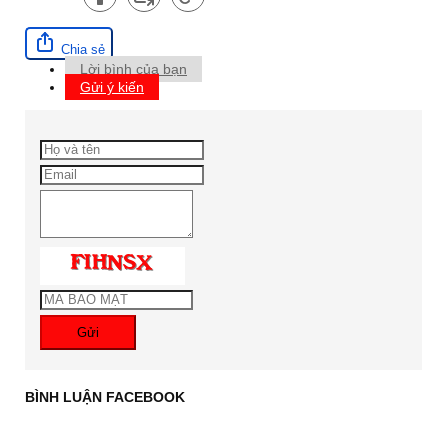
Chia sẻ
Lời bình của bạn
Gửi ý kiến
Gửi
BÌNH LUẬN FACEBOOK