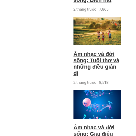
2 tháng trước
7,865
Âm nhạc và đời
sống: Tuổi thơ và
những điều giản
dị
2 tháng trước
8,518
Âm nhạc và đời
sống: Giai điệu