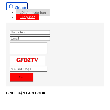
Chia sẻ
Lời bình của bạn
Gửi ý kiến
Gửi
BÌNH LUẬN FACEBOOK