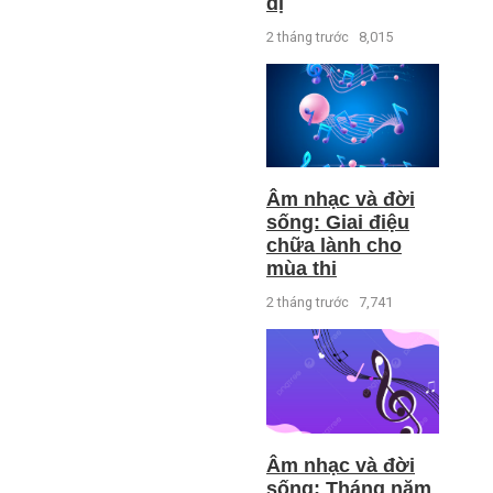
dị
2 tháng trước
8,015
Âm nhạc và đời
sống: Giai điệu
chữa lành cho
mùa thi
2 tháng trước
7,741
Âm nhạc và đời
sống: Tháng năm