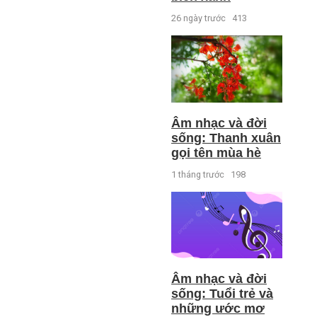
26 ngày trước
413
Âm nhạc và đời
sống: Thanh xuân
gọi tên mùa hè
1 tháng trước
198
Âm nhạc và đời
sống: Tuổi trẻ và
những ước mơ