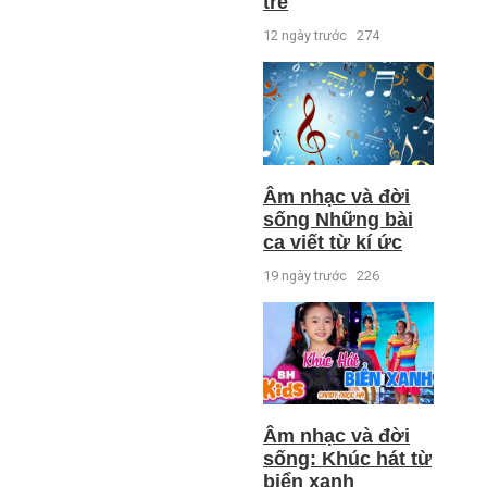
trẻ
12 ngày trước
274
Âm nhạc và đời
sống Những bài
ca viết từ kí ức
19 ngày trước
226
Âm nhạc và đời
sống: Khúc hát từ
biển xanh