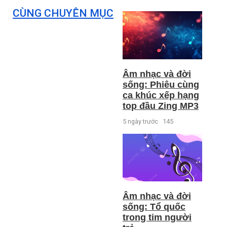
CÙNG CHUYÊN MỤC
Âm nhạc và đời
sống: Phiêu cùng
ca khúc xếp hạng
top đầu Zing MP3
5 ngày trước
145
Âm nhạc và đời
sống: Tổ quốc
trong tim người