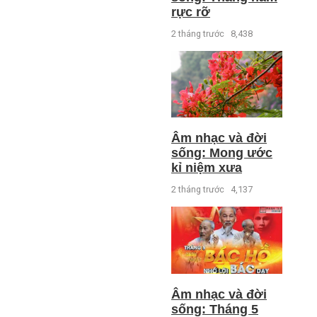
rực rỡ
2 tháng trước
8,438
Âm nhạc và đời
sống: Mong ước
kỉ niệm xưa
2 tháng trước
4,137
Âm nhạc và đời
sống: Tháng 5