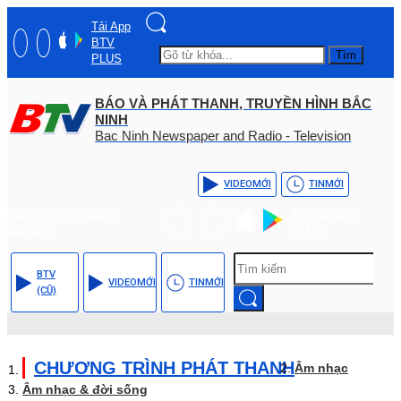
Tải App
BTV
Tìm
PLUS
BÁO VÀ PHÁT THANH, TRUYỀN HÌNH BẮC
NINH
Bac Ninh Newspaper and Radio - Television
VIDEO
MỚI
TIN
MỚI
Hotline: (+84) - 0204 -
Tải App BTV
3555568
PLUS
BTV
VIDEO
MỚI
TIN
MỚI
(CŨ)
CHƯƠNG TRÌNH PHÁT THANH
Âm nhạc
Âm nhạc & đời sống