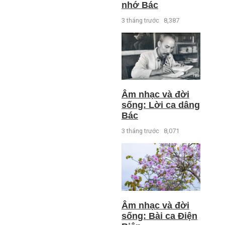
nhớ Bác
3 tháng trước
8,387
Âm nhạc và đời
sống: Lời ca dâng
Bác
3 tháng trước
8,071
Âm nhạc và đời
sống: Bài ca Điện