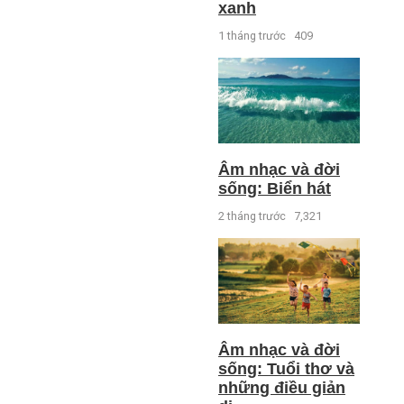
xanh
1 tháng trước
409
Âm nhạc và đời
sống: Biển hát
2 tháng trước
7,321
Âm nhạc và đời
sống: Tuổi thơ và
những điều giản