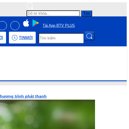
Tìm
Tải App BTV PLUS
ỚI
TIN
MỚI
Chương trình phát thanh