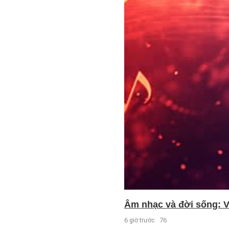
Âm nhạc và đời sống: V
6 giờ trước
76