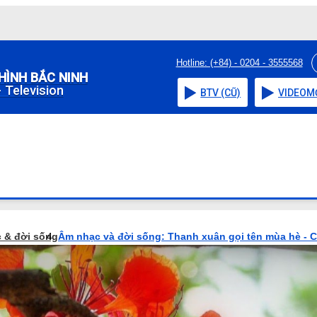
Hotline: (+84) - 0204 - 3555568
HÌNH BẮC NINH
 Television
BTV (CŨ)
VIDEO
M
 & đời sống
Âm nhạc và đời sống: Thanh xuân gọi tên mùa hè - 