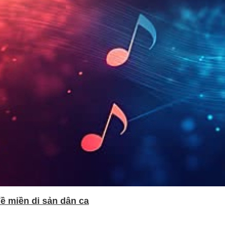
ề miền di sản dân ca