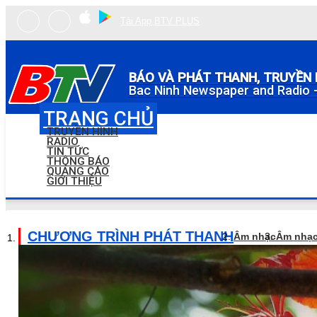
Tải App BTV PLUS
BÁO VÀ PHÁT THANH, TRUYỀN 
Bac Ninh Newspaper and Radio -
TRANG CHỦ
TRUYỀN HÌNH
RADIO
TIN TỨC
THÔNG BÁO
QUẢNG CÁO
GIỚI THIỆU
CHƯƠNG TRÌNH PHÁT THANH
Âm nhạc
Âm nhạc