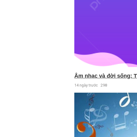
Âm nhạc và đời sống: T
14 ngày trước
298