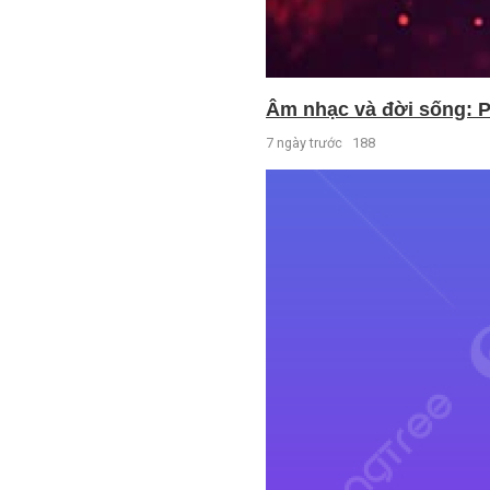
Âm nhạc và đời sống: P
7 ngày trước
188