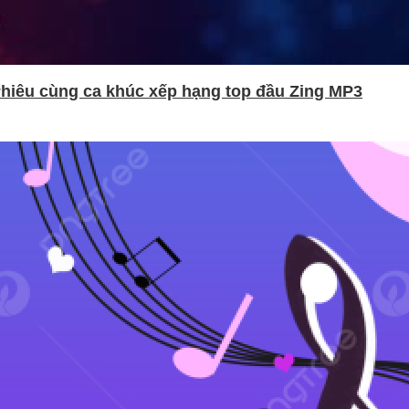
hiêu cùng ca khúc xếp hạng top đầu Zing MP3