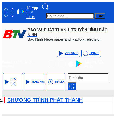
Tải App
BTV
Tìm
PLUS
BÁO VÀ PHÁT THANH, TRUYỀN HÌNH BẮC
NINH
Bac Ninh Newspaper and Radio - Television
VIDEO
MỚI
TIN
MỚI
Hotline: (+84) - 0204 -
Tải App BTV
3555568
PLUS
BTV
VIDEO
MỚI
TIN
MỚI
(CŨ)
CHƯƠNG TRÌNH PHÁT THANH