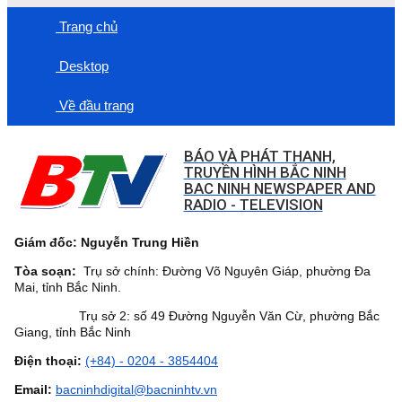
Trang chủ
Desktop
Về đầu trang
BÁO VÀ PHÁT THANH,
TRUYỀN HÌNH BẮC NINH
BAC NINH NEWSPAPER AND
RADIO - TELEVISION
Giám đốc: Nguyễn Trung Hiền
Tòa soạn:
Trụ sở chính: Đường Võ Nguyên Giáp, phường Đa
Mai, tỉnh Bắc Ninh.
Trụ sở 2: số 49 Đường Nguyễn Văn Cừ, phường Bắc
Giang, tỉnh Bắc Ninh
Điện thoại:
(+84) - 0204 - 3854404
Email:
bacninhdigital@bacninhtv.vn