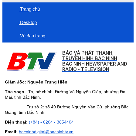
Trang chủ
Desktop
Về đầu trang
BÁO VÀ PHÁT THANH,
TRUYỀN HÌNH BẮC NINH
BAC NINH NEWSPAPER AND
RADIO - TELEVISION
Giám đốc: Nguyễn Trung Hiền
Tòa soạn:
Trụ sở chính: Đường Võ Nguyên Giáp, phường Đa
Mai, tỉnh Bắc Ninh.
Trụ sở 2: số 49 Đường Nguyễn Văn Cừ, phường Bắc
Giang, tỉnh Bắc Ninh
Điện thoại:
(+84) - 0204 - 3854404
Email:
bacninhdigital@bacninhtv.vn