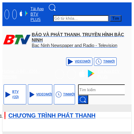
Tải App
BTV
Tìm
PLUS
BÁO VÀ PHÁT THANH, TRUYỀN HÌNH BẮC
NINH
Bac Ninh Newspaper and Radio - Television
VIDEO
MỚI
TIN
MỚI
Hotline: (+84) - 0204 -
Tải App BTV
3555568
PLUS
BTV
VIDEO
MỚI
TIN
MỚI
(CŨ)
CHƯƠNG TRÌNH PHÁT THANH