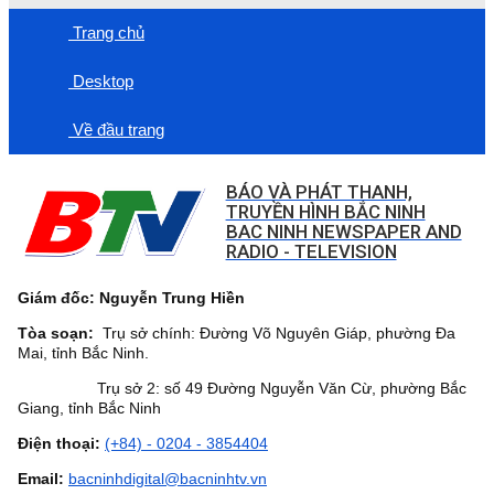
Trang chủ
Desktop
Về đầu trang
BÁO VÀ PHÁT THANH,
TRUYỀN HÌNH BẮC NINH
BAC NINH NEWSPAPER AND
RADIO - TELEVISION
Giám đốc: Nguyễn Trung Hiền
Tòa soạn:
Trụ sở chính: Đường Võ Nguyên Giáp, phường Đa
Mai, tỉnh Bắc Ninh.
Trụ sở 2: số 49 Đường Nguyễn Văn Cừ, phường Bắc
Giang, tỉnh Bắc Ninh
Điện thoại:
(+84) - 0204 - 3854404
Email:
bacninhdigital@bacninhtv.vn