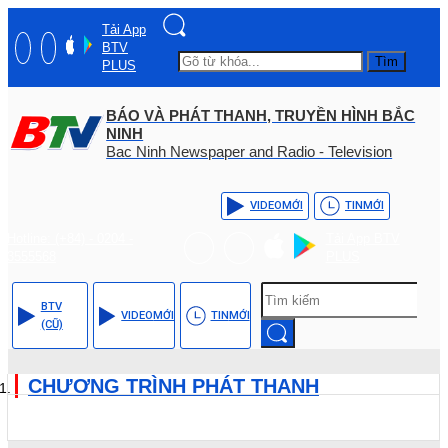
Tải App
BTV
Tìm
PLUS
BÁO VÀ PHÁT THANH, TRUYỀN HÌNH BẮC
NINH
Bac Ninh Newspaper and Radio - Television
VIDEO
MỚI
TIN
MỚI
Hotline: (+84) - 0204 -
Tải App BTV
3555568
PLUS
BTV
VIDEO
MỚI
TIN
MỚI
(CŨ)
CHƯƠNG TRÌNH PHÁT THANH