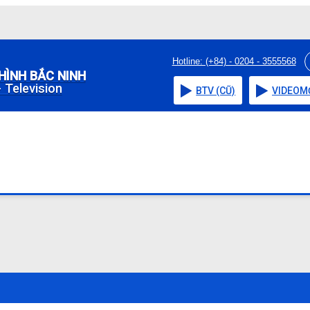
Hotline: (+84) - 0204 - 3555568
HÌNH BẮC NINH
 Television
BTV (CŨ)
VIDEO
M