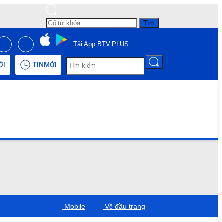
Tìm
Tải App BTV PLUS
ỚI
TIN
MỚI
Mobile
Về đầu trang