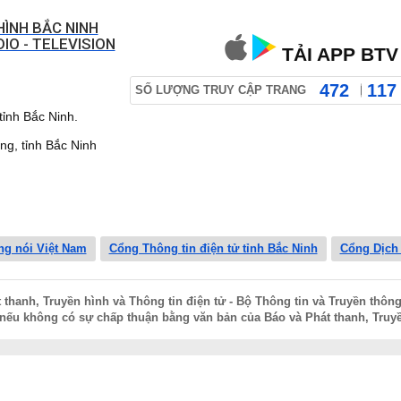
HÌNH BẮC NINH
IO - TELEVISION
TẢI APP BTV
472
117
SỐ LƯỢNG TRUY CẬP TRANG
ỉnh Bắc Ninh.
 tỉnh Bắc Ninh
ng nói Việt Nam
Cổng Thông tin điện tử tỉnh Bắc Ninh
Cổng Dịch
hanh, Truyền hình và Thông tin điện tử - Bộ Thông tin và Truyền thông
nếu không có sự chấp thuận bằng văn bản của Báo và Phát thanh, Truyề