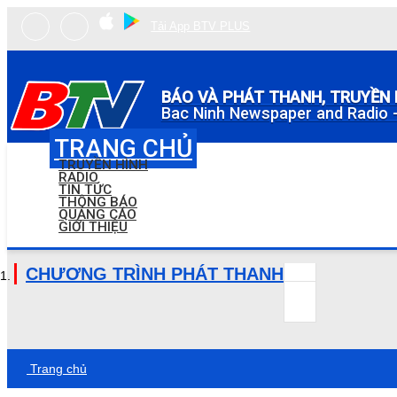
Tải App BTV PLUS
BÁO VÀ PHÁT THANH, TRUYỀN 
Bac Ninh Newspaper and Radio -
TRANG CHỦ
TRUYỀN HÌNH
RADIO
TIN TỨC
THÔNG BÁO
QUẢNG CÁO
GIỚI THIỆU
CHƯƠNG TRÌNH PHÁT THANH
Trang chủ