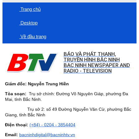
Trang chủ
Desktop
Về đầu trang
BÁO VÀ PHÁT THANH,
TRUYỀN HÌNH BẮC NINH
BAC NINH NEWSPAPER AND
RADIO - TELEVISION
Giám đốc: Nguyễn Trung Hiền
Tòa soạn:
Trụ sở chính: Đường Võ Nguyên Giáp, phường Đa
Mai, tỉnh Bắc Ninh.
Trụ sở 2: số 49 Đường Nguyễn Văn Cừ, phường Bắc
Giang, tỉnh Bắc Ninh
Điện thoại:
(+84) - 0204 - 3854404
Email:
bacninhdigital@bacninhtv.vn