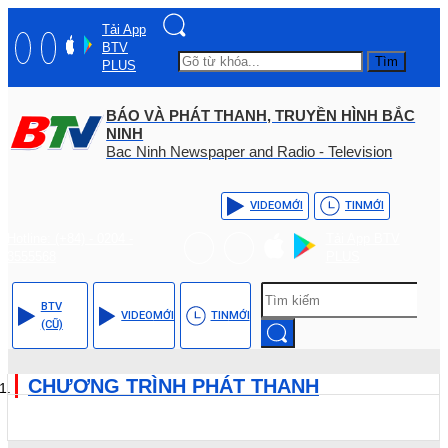
Tải App
BTV
Tìm
PLUS
BÁO VÀ PHÁT THANH, TRUYỀN HÌNH BẮC
NINH
Bac Ninh Newspaper and Radio - Television
VIDEO
MỚI
TIN
MỚI
Hotline: (+84) - 0204 -
Tải App BTV
3555568
PLUS
BTV
VIDEO
MỚI
TIN
MỚI
(CŨ)
CHƯƠNG TRÌNH PHÁT THANH