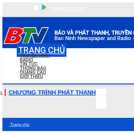
Tải App BTV PLUS
BÁO VÀ PHÁT THANH, TRUYỀN 
Bac Ninh Newspaper and Radio -
TRANG CHỦ
TRUYỀN HÌNH
RADIO
TIN TỨC
THÔNG BÁO
QUẢNG CÁO
GIỚI THIỆU
CHƯƠNG TRÌNH PHÁT THANH
Trang chủ