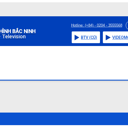
Hotline: (+84) - 0204 - 3555568
HÌNH BẮC NINH
 Television
BTV (CŨ)
VIDEO
M