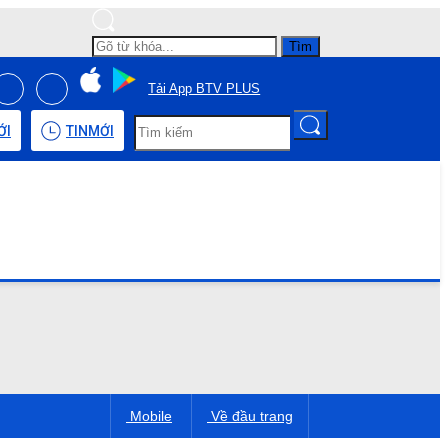
Tìm
Tải App BTV PLUS
ỚI
TIN
MỚI
Mobile
Về đầu trang