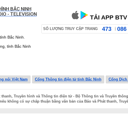
HÌNH BẮC NINH
IO - TELEVISION
TẢI APP BTV
473
086
SỐ LƯỢNG TRUY CẬP TRANG
ỉnh Bắc Ninh.
 tỉnh Bắc Ninh
ng nói Việt Nam
Cổng Thông tin điện tử tỉnh Bắc Ninh
Cổng Dịch
hanh, Truyền hình và Thông tin điện tử - Bộ Thông tin và Truyền thông
nếu không có sự chấp thuận bằng văn bản của Báo và Phát thanh, Truyề